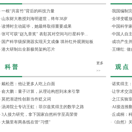
·
一根“共富竹”背后的科技力量
·
我国编制完
·
山东财大教授刘海明逝世，终年38岁
·
全球变暖放
·
读博时主动延毕，她最终取得重要成果
·
中国科学
·
张可可获“赵九章奖” 表彰其对空间与行星科学...
·
中国人自主
·
国产科学级探测器实现天文成像 填补红外观测短板
·
成功产生并
·
港大研制出全新极简架构芯片
·
王继红: 
更多
科 普
观 点
>>
·
戴松恩：他让更多人吃上白面
·
诺奖得主
·
俞大鹏：量子计算，从理论构想到未来引擎
·
让学术交流
·
莫把渐进性创新当作贬义词
·
之江实验
·
汤涛院士专访王虹：菲尔兹奖得主的数学之路
·
AI接连推
·
3人接力研究，拿下国家自然科学至高荣誉
·
丘成桐：
·
大脑里有两条线在管“习惯”
·
《自然》关