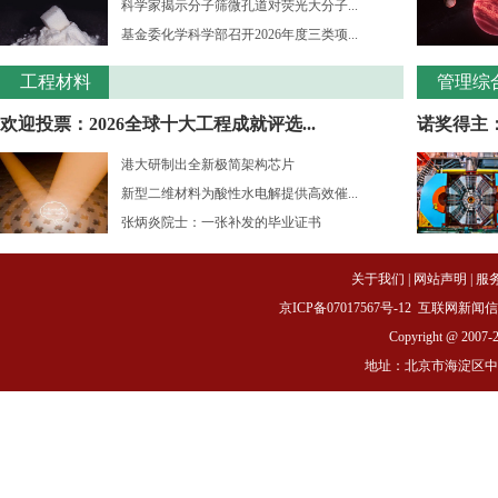
科学家揭示分子筛微孔道对荧光大分子...
基金委化学科学部召开2026年度三类项...
工程材料
管理综
欢迎投票：2026全球十大工程成就评选...
诺奖得主：
港大研制出全新极简架构芯片
新型二维材料为酸性水电解提供高效催...
张炳炎院士：一张补发的毕业证书
关于我们
|
网站声明
|
服
京ICP备07017567号-12
互联网新闻信息服务
Copyright @ 2007-
地址：北京市海淀区中关村