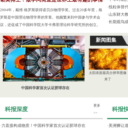
·
线粒体替
2004年，戴维·格罗斯获得诺贝尔物理学奖。过去20多年里，格
·
山东财大教
罗斯是中国理论物理学界的常客。他频繁来到中国参与学术会
·
长期观鸟
议，还促成了中国科学院大学卡弗里理论科学研究所的创立。
新闻图集
太阳表面最高分辨率图像
来了
中国科学家首次认证胶球存在
更多
科报深度
科报
>>
·
力直接构成物质！中国科学家首次认证胶球存在
·
美洲狮让