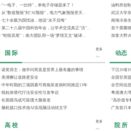
·
“一电子、一比特”，单电子存储器来了！
·
油料所创
·
从“数值预报”到“AI预报”，电力气象预报变天...
·
武汉大学东
·
七十余载为国找油，他说“永不后悔”
·
南海冷泉
·
第二十八届中国科协年会，让学术交流真正“活”...
·
首个粪菌
·
“蛇咬其尾”：南大团队用一场“梦境互文”破译...
·
加拿大野
更多
国 际
动态
>>
·
诺奖得主：做学问简直是世界上最有趣的事情
·
下沉10省
·
美洲狮让道路更安全
·
全国甘蔗
·
中年时期的三项因素可将痴呆发病时间推迟13年
·
全空间信
·
线粒体替代疗法安全性引发争议
·
粤港澳大
·
长期观鸟或可延缓大脑衰老
·
“高价值专
·
脑机接口技术借AI实现脑活动转文字
·
广东首只
更多
高 校
院 所
>>