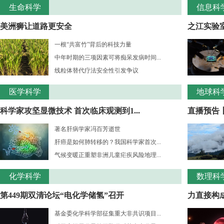
生命科学
信息科
美洲狮让道路更安全
之江实验室
一根“共富竹”背后的科技力量
中年时期的三项因素可将痴呆发病时间...
线粒体替代疗法安全性引发争议
医学科学
地球科
科学家攻坚显微技术 首次临床观测到1...
直播预告
著名肝病学家冯百芳逝世
肝癌是如何肺转移的？我国科学家首次...
气候变暖正重塑非洲儿童疟疾风险地理...
化学科学
数理科
第449期双清论坛“电化学储氢”召开
力直接构成
基金委化学科学部征集重大非共识项目...