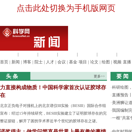
点击此处切换为手机版网页
生命科学
|
医学科学
|
化学科学
|
工程材料
|
信息科学
|
地球科学
|
数理科
首页
|
新闻
|
博客
|
院士
|
人才
|
会议
|
基金·项目
|
论文
|
绘图
|
视频·直播
头 条
要 闻
更多>>
力直接构成物质！中国科学家首次认证胶球存
·
科研绘图，
在
·
直播预告
·
美洲狮让
北京正负电子对撞机上的北京谱仪III实验（BESIII）国际合作组
·
我国编制完
宣布：经过15年持续研究，BESIII实验建立了证明胶球存在的完
·
一根“共富
整证据链，解开了困扰学术界近半个世纪的胶球存在之谜。
诺奖得主：做学问简直是世界上最有趣的事情
·
中年时期的