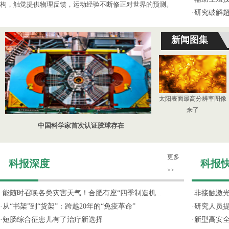
构，触觉提供物理反馈，运动经验不断修正对世界的预测。
·
研究破解超
新闻图集
太阳表面最高分辨率图像
来了
中国科学家首次认证胶球存在
更多
科报深度
科报
>>
·
能随时召唤各类灾害天气！合肥有座“四季制造机...
·
非接触激光
·
从“书架”到“货架”：跨越20年的“免疫革命”
·
研究人员提
·
短肠综合征患儿有了治疗新选择
·
新型高安全