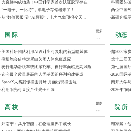
·
力直接构成物质！中国科学家首次认证胶球存在
·
科研团队破
·
“一电子、一比特”，单电子存储器来了！
·
两位中国气
·
从“数值预报”到“AI预报”，电力气象预报变天...
·
新研究揭
更多
国 际
动态
>>
·
美国科研团队利用AI设计出可复制的新型噬菌体
·
超5000
·
癌细胞会借特定蛋白关闭人体免疫反应
·
第十二届
·
骑行电动滑板车或比摩托车、自行车面临更高风险
·
第七届国
·
迄今最全质量最高的人类基因组序列构建完成
·
2026国
·
SpaceX火箭残骸撞击月球 月面出现撞击坑
·
南开大学
·
利用阳光可直接产生光子纠缠
·
2026年
更多
高 校
院 所
>>
·
郑南宁：具身智能，在物理世界中成长
·
谢家麟：他