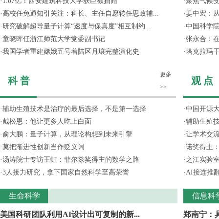
·
1.07亿！西安建筑科技大学获巨额捐赠
·
聚焦气候变
·
高校任免通知引关注：科长、主任自愿转任思政辅...
·
姜中宏：从
·
研究破解超导量子计算“速度与保真度”相互制约...
·
中国科学院
·
童晓晖任浙江师范大学党委副书记
·
张永合：在
·
我国学者重建嫦娥五号着陆区月壤完整演化史
·
塔克拉玛
更多
科 普
观 点
>>
·
辅助生殖技术是治疗的最后选择，不是第一选择
·
中国开源大
·
戴松恩：他让更多人吃上白面
·
辅助生殖
·
俞大鹏：量子计算，从理论构想到未来引擎
·
让学术交流
·
莫把渐进性创新当作贬义词
·
诺奖得主
·
汤涛院士专访王虹：菲尔兹奖得主的数学之路
·
之江实验
·
3人接力研究，拿下国家自然科学至高荣誉
·
AI接连推
生命科学
信息科
美国科研团队利用AI设计出可复制的新...
郑南宁：