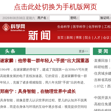
点击此处切换为手机版网页
生命科学
|
医学科学
|
化学科学
|
工程
首页
|
新闻
|
博客
|
院士
|
人才
|
会议
头 条
要 闻
更多>>
谢家麟：他带着一群年轻人“手搓”出大国重器
·
直播回放
·
科研绘图，
1964年，在谢家麟的带领下，建成了我国第一台30MeV可向更
·
住房城乡
高能量发展的电子直线加速器。它的背后，是谢家麟带领一群
·
吉林省高
年轻人，克服了诸多艰难险阻，用八年光阴“手搓”出的奇迹。
·
1.07亿
郑南宁：具身智能，在物理世界中成长
·
中国开源大
具身智能，就像是婴儿认识世界的过程。婴儿的认知并不脱离
·
高校任免通
身体，而是在身体与环境的互动中逐步形成：视觉提供空间结
·
辅助生殖