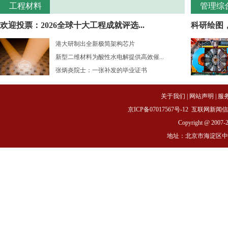
工程材料
管理综
欢迎投票：2026全球十大工程成就评选...
科研绘图
港大研制出全新极简架构芯片
新型二维材料为酸性水电解提供高效催...
张炳炎院士：一张补发的毕业证书
关于我们
|
网站声明
|
服
京ICP备07017567号-12
互联网新闻信息服务
Copyright @ 2007-
地址：北京市海淀区中关村