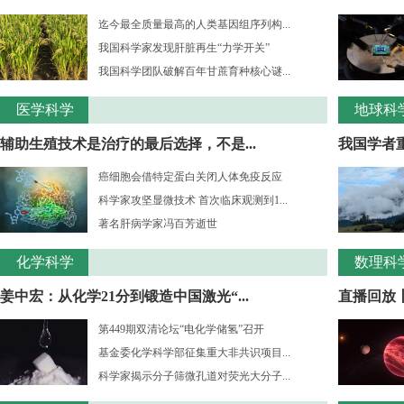
迄今最全质量最高的人类基因组序列构...
我国科学家发现肝脏再生“力学开关”
我国科学团队破解百年甘蔗育种核心谜...
医学科学
地球科
辅助生殖技术是治疗的最后选择，不是...
我国学者重
癌细胞会借特定蛋白关闭人体免疫反应
科学家攻坚显微技术 首次临床观测到1...
著名肝病学家冯百芳逝世
化学科学
数理科
姜中宏：从化学21分到锻造中国激光“...
直播回放丨
第449期双清论坛“电化学储氢”召开
基金委化学科学部征集重大非共识项目...
科学家揭示分子筛微孔道对荧光大分子...