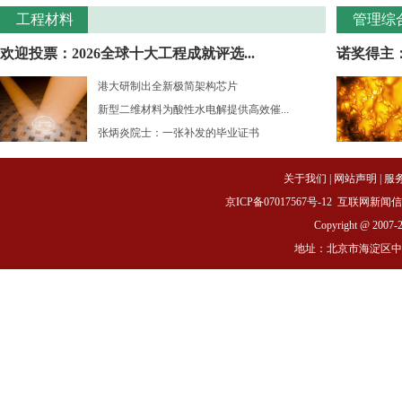
工程材料
管理综
欢迎投票：2026全球十大工程成就评选...
诺奖得主：
港大研制出全新极简架构芯片
新型二维材料为酸性水电解提供高效催...
张炳炎院士：一张补发的毕业证书
关于我们
|
网站声明
|
服
京ICP备07017567号-12
互联网新闻信息服务
Copyright @ 2007-
地址：北京市海淀区中关村