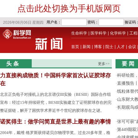
点击此处切换为手机版网页
生命科学
|
医学科学
|
化学科学
|
工程
首页
|
新闻
|
博客
|
院士
|
人才
|
会议
头 条
要 闻
更多>>
力直接构成物质！中国科学家首次认证胶球存
·
科研绘图，
在
·
直播预告
·
线粒体替
北京正负电子对撞机上的北京谱仪III实验（BESIII）国际合作组
·
山东财大教
宣布：经过15年持续研究，BESIII实验建立了证明胶球存在的完
·
长期观鸟
整证据链，解开了困扰学术界近半个世纪的胶球存在之谜。
诺奖得主：做学问简直是世界上最有趣的事情
·
张可可获“
·
第449期
2004年，戴维·格罗斯获得诺贝尔物理学奖。过去20多年里，格
·
全球变暖放