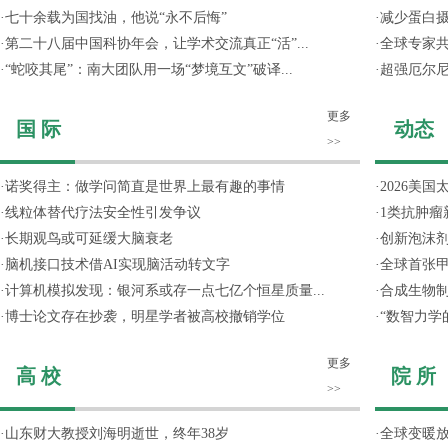
·
七十余载为国找油，他说“永不后悔”
·
减少蛋白
·
第二十八届中国科协年会，让学术交流真正“活”...
·
全球专家共
·
“蛇咬其尾”：南大团队用一场“梦境互文”破译...
·
超强厄尔尼
更多
国 际
动态
>>
·
诺奖得主：做学问简直是世界上最有趣的事情
·
2026美国
·
线粒体替代疗法安全性引发争议
·
1类抗肿瘤
·
长期观鸟或可延缓大脑衰老
·
创新泡沫
·
脑机接口技术借AI实现脑活动转文字
·
全球首张甲
·
计算机模拟发现：银河系或存一点七亿个恒星质量...
·
合成生物制
·
博士论文存在抄袭，明星学者被高校撤销学位
·
“数智力学
更多
高 校
院 所
>>
·
山东财大教授刘海明逝世，终年38岁
·
全球变暖放