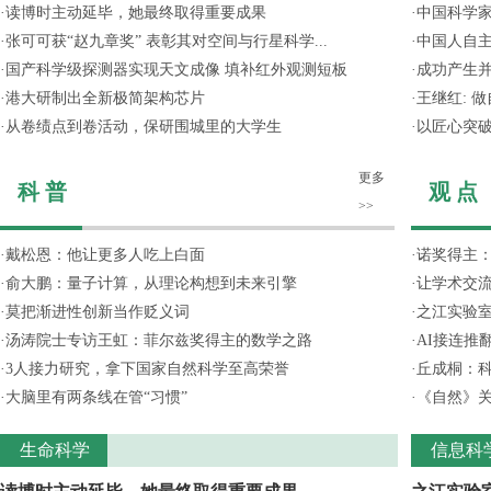
·
读博时主动延毕，她最终取得重要成果
·
中国科学
·
张可可获“赵九章奖” 表彰其对空间与行星科学...
·
中国人自主
·
国产科学级探测器实现天文成像 填补红外观测短板
·
成功产生并
·
港大研制出全新极简架构芯片
·
王继红: 
·
从卷绩点到卷活动，保研围城里的大学生
·
以匠心突
更多
科 普
观 点
>>
·
戴松恩：他让更多人吃上白面
·
诺奖得主
·
俞大鹏：量子计算，从理论构想到未来引擎
·
让学术交流
·
莫把渐进性创新当作贬义词
·
之江实验
·
汤涛院士专访王虹：菲尔兹奖得主的数学之路
·
AI接连推
·
3人接力研究，拿下国家自然科学至高荣誉
·
丘成桐：
·
大脑里有两条线在管“习惯”
·
《自然》关
生命科学
信息科