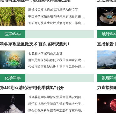
读博时主动延毕，她最终取得重要成果
之江实验室
脑机接口技术借AI实现脑活动转文字
中国科学家领衔在青藏高原发现新食虫...
新研究可快速生成胶质瘤毫米级三维病...
医学科学
地球科
科学家攻坚显微技术 首次临床观测到1...
直播预告
著名肝病学家冯百芳逝世
肝癌是如何肺转移的？我国科学家首次...
气候变暖正重塑非洲儿童疟疾风险地理...
化学科学
数理科
第449期双清论坛“电化学储氢”召开
力直接构成
基金委化学科学部征集重大非共识项目...
科学家揭示分子筛微孔道对荧光大分子...
基金委化学科学部召开2026年度三类项...