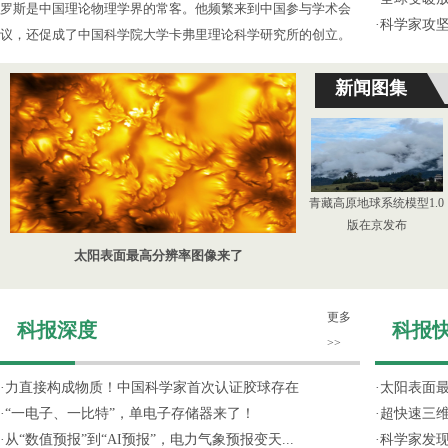
罗斯是中国理论物理学界的常客。他频繁来到中国参与学术会
·
科学家攻坚
议，还促成了中国科学院大学卡弗里理论科学研究所的创立。
新闻图集
青藏高原地球系统模型1.0
版在京发布
太阳表面最高分辨率图像来了
更多
科报深度
科报
>>
·
力直接构成物质！中国科学家首次认证胶球存在
·
太阳表面
·
“一电子、一比特”，单电子存储器来了！
·
超快速三维
·
从“数值预报”到“AI预报”，电力气象预报变天...
·
科学家发