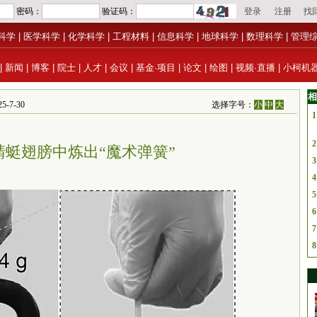
科学
|
医学科学
|
化学科学
|
工程材料
|
信息科学
|
地球科学
|
数理科学
|
管理
|
新闻
|
博客
|
院士
|
人才
|
会议
|
基金·项目
|
论文
|
绘图
|
视频·直播
|
小柯机
相
-7-30
选择字号：
小
中
大
1
2
蜻蜓翅膀中炼出“魔术弹簧”
3
4
5
6
7
8