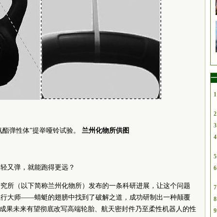
一
1
2
3
氨酯弹性体”提举哑铃试验。
兰州化物所供图
4
5
又轻又弹，就能跑得更远？
6
研究所（以下简称兰州化物所）发布的一条科研进展，让这个问题
7
飞行大师——蜻蜓的翅膀中找到了破解之道，成功研制出一种颠覆
8
研成果未来有望彻底改写高端轮胎、航天密封件乃至柔性机器人的性
9