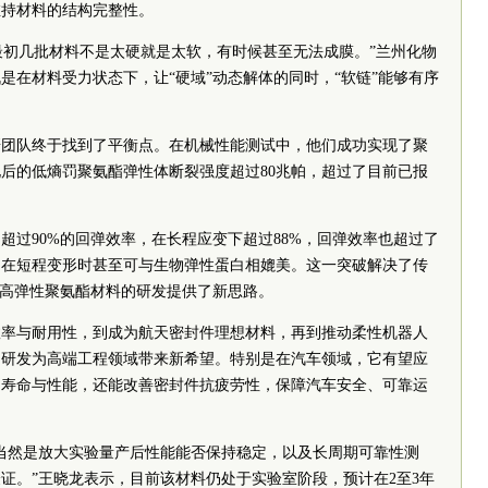
维持材料的结构完整性。
，最初几批材料不是太硬就是太软，有时候甚至无法成膜。”兰州化物
是在材料受力状态下，让“硬域”动态解体的同时，“软链”能够有序
研团队终于找到了平衡点。在机械性能测试中，他们成功实现了聚
后的低熵罚聚氨酯弹性体断裂强度超过80兆帕，超过了目前已报
超过90%的回弹效率，在长程应变下超过88%，回弹效率也超过了
，在短程变形时甚至可与生物弹性蛋白相媲美。这一突破解决了传
为高弹性聚氨酯材料的研发提供了新思路。
效率与耐用性，到成为航天密封件理想材料，再到推动柔性机器人
功研发为高端工程领域带来新希望。特别是在汽车领域，它有望应
用寿命与性能，还能改善密封件抗疲劳性，保障汽车安全、可靠运
当然是放大实验量产后性能能否保持稳定，以及长周期可靠性测
证。”王晓龙表示，目前该材料仍处于实验室阶段，预计在2至3年