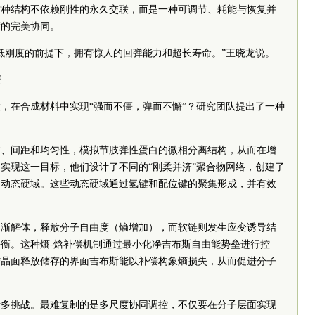
这种结构不依赖刚性的永久交联，而是一种可调节、耗能与恢复并
度的完美协同。
低刚度的前提下，拥有惊人的回弹能力和超长寿命。”王晓龙说。
簧
，在合成材料中实现“强而不僵，弹而不懈”？研究团队提出了一种
寸、间距和均匀性，模拟节肢弹性蛋白的微相分离结构，从而在增
实现这一目标，他们设计了不同的“刚柔并济”聚合物网络，创建了
的动态硬域。这些动态硬域通过氢键和配位键的聚集形成，并有效
逐渐解体，释放分子自由度（熵增加），而软链则发生应变诱导结
衡。这种熵-焓补偿机制通过最小化净吉布斯自由能势垒进行控
结晶面释放储存的界面吉布斯能以补偿构象熵损失，从而促进分子
诸多挑战。最难复制的是多尺度协同调控，不仅要在分子层面实现