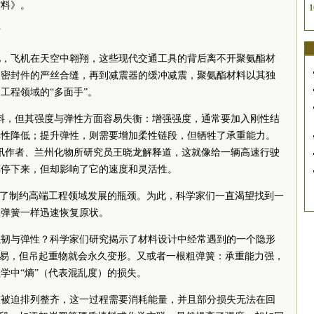
材料》。
1
”
驰，飞机在天空中翱翔，这些现代交通工具的背后离不开聚氨酯材
到密封件的严丝合缝，再到减震器的缓冲减震，聚氨酯材料以其独
工程领域的“多面手”。
料，但其强度与弹性方面容易失衡：增强强度，通常要加入刚性结
弹性降低；提升弹性，则需要增加柔性链段，但牺牲了承重能力。
讯作者、兰州化物所研究员王晓龙解释道，这就像给一辆高速行驶
车停下来，但却影响了它的速度和灵活性。
成了制约高端工程领域发展的瓶颈。为此，科学家们一直渴望找到一
像弹簧一样迅速恢复原状。
强韧与弹性？科学家们研究揭示了材料设计中经常遇到的一个隐形
容易，但吊起重物就会永久变形。又或者一根粗弹簧：承重能力强，
学中“熵”（代表混乱度）的损失。
态被迫排列整齐，这一过程需要消耗能量，并且部分损失无法在回