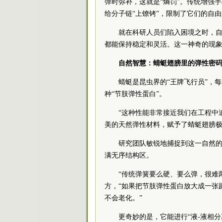
弹时弥补，这就是“熵罚”。传统增强
给分子链“上镣铐”，限制了它们的自
就在科研人员们陷入困境之时，
都能保持稳定和灵活。这一神奇的现
自然智慧：蜻蜓翅膀里的弹性密
蜻蜓是昆虫界的“王牌飞行员”，
种“节肢弹性蛋白”。
“这种性能非常接近我们在工程中
美的天然弹性材料，赋予了蜻蜓翅膀
研究团队敏锐地捕捉到这一自然的
满无序结构区。
“传统弹簧要么硬、要么弹，很难
方，“如果把节肢弹性蛋白放大成一张
不会老化。”
更奇妙的是，它能进行“液-液相