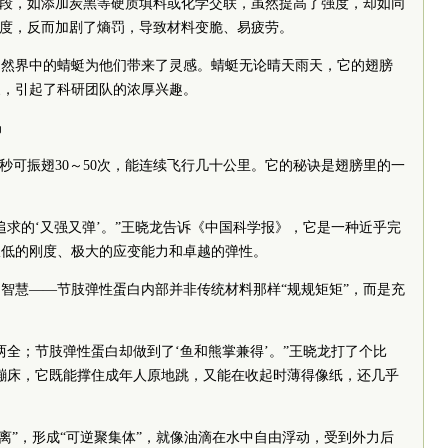
手段，如添加炭黑等硬质填料或化学交联，虽然提高了强度，却如同
由度，反而加剧了熵罚，导致材料变脆、易疲劳。
自然界中的蜻蜓为他们带来了灵感。蜻蜓无论晴天雨天，它的翅膀
象，引起了科研团队的浓厚兴趣。
码
每秒可振翅30～50次，能连续飞行几十公里。它的秘诀是翅膀里的一
追求的‘又强又弹’。”王晓龙告诉《中国科学报》，它是一种近乎完
极低的刚度、极大的应变能力和卓越的弹性。
智慧——节肢弹性蛋白内部并非传统材料那样“规规矩矩”，而是充
两全；节肢弹性蛋白却做到了‘鱼和熊掌兼得’。”王晓龙打了个比
蹦床，它既能撑住成年人原地跳，又能在收起时薄得像纸，还几乎
分离”，形成“可逆聚集体”，就像油滴在水中自由浮动，受到外力后