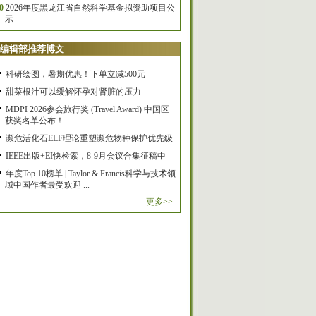
0
2026年度黑龙江省自然科学基金拟资助项目公
示
编辑部推荐博文
科研绘图，暑期优惠！下单立减500元
甜菜根汁可以缓解怀孕对肾脏的压力
MDPI 2026参会旅行奖 (Travel Award) 中国区
获奖名单公布！
濒危活化石ELF理论重塑濒危物种保护优先级
IEEE出版+EI快检索，8-9月会议合集征稿中
年度Top 10榜单 | Taylor & Francis科学与技术领
域中国作者最受欢迎 ...
更多>>