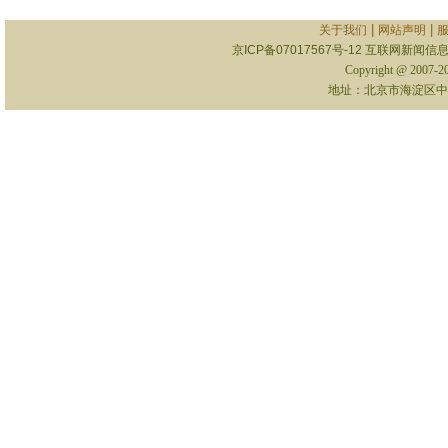
|
|
关于我们
网站声明
京ICP备07017567号-12
互联网新闻信息服
Copyright @ 2007-
地址：北京市海淀区中关村