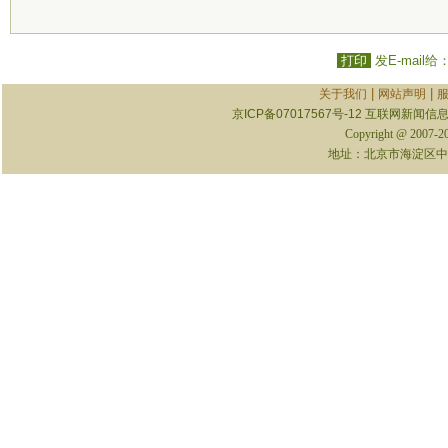
打印
发E-mail给
|
|
关于我们
网站声明
京ICP备07017567号-12
互联网新闻信息服
Copyright @ 2007-
地址：北京市海淀区中关村