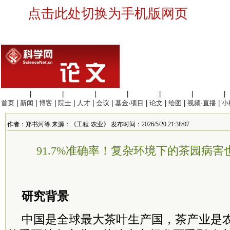
点击此处切换为手机版网页
生命科学
|
医学科学
|
化学科学
|
工程材料
|
信息科学
|
地球科学
|
数理科学
|
首页
|
新闻
|
博客
|
院士
|
人才
|
会议
|
基金·项目
|
论文
|
绘图
|
视频·直播
|
小
作者：郑书河等 来源：《工程·农业》 发布时间：2026/5/20 21:38:07
91.7%准确率！复杂环境下的茶园病害
研究背景
中国是全球最大茶叶生产国，茶产业是