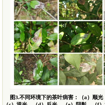
图3.不同环境下的茶叶病害：（a）顺光
（c）逆光，（d）反光，（e）阴影，（f