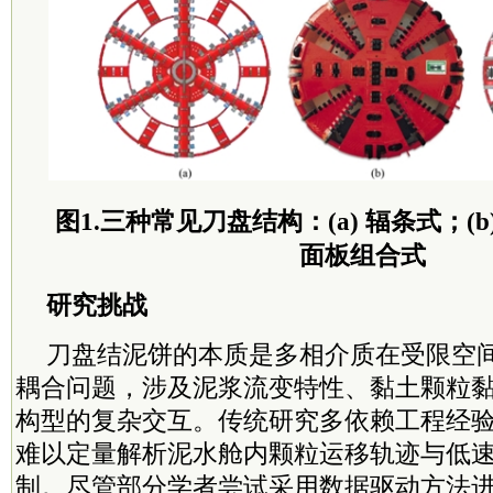
图1.三种常见刀盘结构：(a) 辐条式；(b)
面板组合式
研究挑战
刀盘结泥饼的本质是多相介质在受限空间
耦合问题，涉及泥浆流变特性、黏土颗粒
构型的复杂交互。传统研究多依赖工程经
难以定量解析泥水舱内颗粒运移轨迹与低
制。尽管部分学者尝试采用数据驱动方法