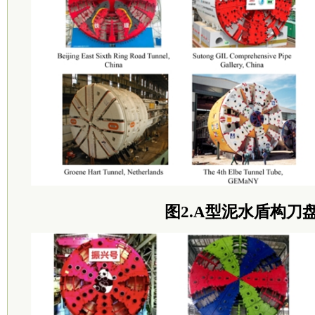
图2.A型泥水盾构刀