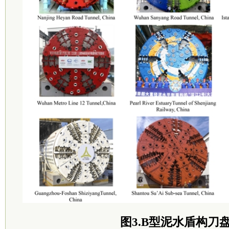
图3.B型泥水盾构刀