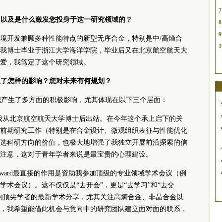
7
向？以及是什么激发您投身于这一研究领域的？
8
9
境开发兼顾多种性能特点的新型无序合金，特别是中/高熵合
1
我博士毕业于浙江大学海洋学院，毕业后又在北京航空航天大
爱，我笃定了这个研究领域。
产生了怎样的影响？您对未来有何规划？
ward，对我产生了多方面的积极影响，尤其体现在以下三个层面：
年底我从北京航空航天大学博士后出站。在今年这个承上启下的关
前期研究工作（特别是在合金设计、微观组织表征与性能优化
选科研方向的价值，也极大地增强了我独立开展前沿探索的信
注意，这对于青年学者来说是最宝贵的心理建设。
l Award最直接的作用是资助我参加顶级的专业领域学术会议（例
学术会议）。这不仅仅是“去开会”，更是“去学习”和“去交
内顶尖学者的最新学术分享，尤其关注高熵合金、非晶合金以
，我希望能借此机会与意向中的研究团队建立面对面的联系，