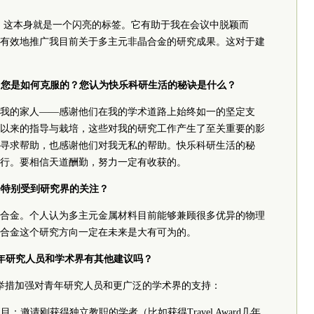
，这本身就是一个闪亮的标签。它有助于我在会议中脱颖而
有效地推广我目前关于多主元非晶合金的研究成果。这对于建
难，您是如何克服的？您认为快乐科研生活的秘诀是什么？
我的家人——感谢他们在我的学术道路上始终如一的坚定支
以来的指导与栽培，这些对我的研究工作产生了至关重要的影
寻求帮助，也感谢他们对我无私的帮助。快乐科研生活的秘
行。要相信天道酬勤，努力一定有收获的。
会特别受到研究界的关注？
合金。个人认为多主元金属材料目前能够兼顾很多优异的物理
合金这个研究方向一定在未来是大有可为的。
年研究人员和学术界有其他建议吗？
举措加强对青年研究人员和更广泛的学术界的支持：
目：邀请刚获得独立教职的学者（比如获得Travel Award几年