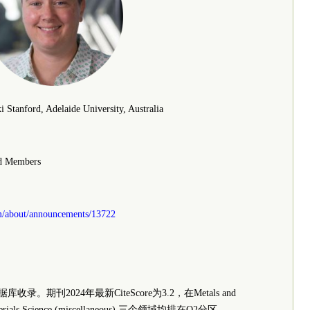
i Stanford, Adelaide University, Australia
rd Members
m/about/announcements/13722
收录。期刊2024年最新CiteScore为3.2，在Metals and
和 Materials Science (miscellaneous) 三个领域均排在Q2分区。