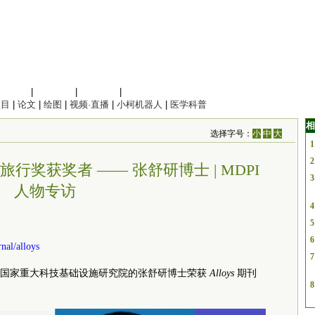
信息科学
|
地球科学
|
数理科学
|
管理综合
项目
|
论文
|
绘图
|
视频·直播
|
小柯机器人
|
医学科普
相
选择字号：
小
中
大
1
2
参会旅行奖获奖者 —— 张舒研博士 | MDPI
3
人物专访
4
5
6
nal/alloys
7
场国家重大科技基础设施研究院的张舒研博士荣获
Alloys
期刊
8