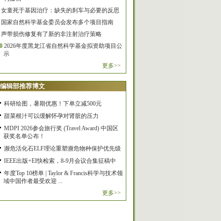
女童死于基因治疗：缺失的刹车与必要的反思
国家自然科学基金委员会发布多个项目指南
声带损伤修复有了新的非注射治疗策略
0
2026年度黑龙江省自然科学基金拟资助项目公
示
更多>>
编辑部推荐博文
科研绘图，暑期优惠！下单立减500元
甜菜根汁可以缓解怀孕对肾脏的压力
MDPI 2026参会旅行奖 (Travel Award) 中国区
获奖名单公布！
濒危活化石ELF理论重塑濒危物种保护优先级
IEEE出版+EI快检索，8-9月会议合集征稿中
年度Top 10榜单 | Taylor & Francis科学与技术领
域中国作者最受欢迎 ...
更多>>