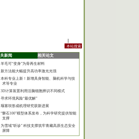
站内规定
|
手机版
关新闻
相关论文
羊毛可“变身”为骨再生材料
新方法能大幅提升高功率激光光强
本科专业上新！新增具身智能、脑机科学与技
术等专业
3D计算装置利用活脑细胞辨识不同模式
寻求环境风险“最优解”
堰塞坝形成机理研究获新进展
“磐石100”模型体系发布，为科学研究提供智能
支撑
为雪域“听诊” 科技支撑筑牢青藏高原生态安全
屏障