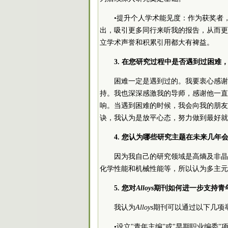
•提升个人学术能见度：作为获奖者
出，吸引更多同行来听我的报告，从而更
立学术声誉和积累引用都大有裨益。
3. 在您研究过程中是否遇到过困
困难一定是遇到过的。我要衷心感谢
持。我也深深感激我的导师，感谢他一直
响。当遇到困难的时候，我会向我的朋友
诀，我认为是放平心态，努力做到最好就
4. 您认为哪些研究主题在未来几年
因为我自己的研究领域是高熵及非晶
化学性能和机械性能等，所以认为多主元
5. 您对
Alloys
期刊如何进一步支持青
我认为
Alloys
期刊可以通过以下几项
•设立"青年主编"或"早期职业编委"项