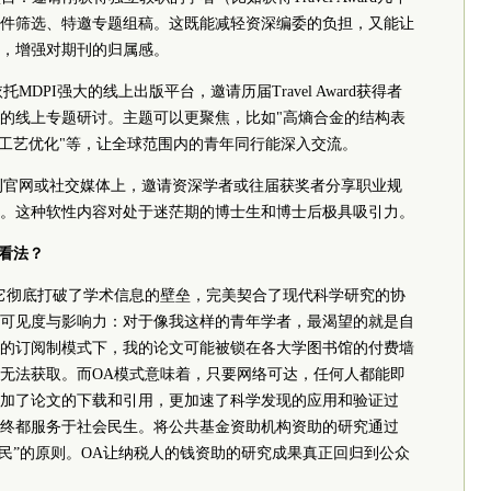
件筛选、特邀专题组稿。这既能减轻资深编委的负担，又能让
，增强对期刊的归属感。
MDPI强大的线上出版平台，邀请历届Travel Award获得者
的线上专题研讨。主题可以更聚焦，比如"高熵合金的结构表
理工艺优化"等，让全球范围内的青年同行能深入交流。
期刊官网或社交媒体上，邀请资深学者或往届获奖者分享职业规
。这种软性内容对处于迷茫期的博士生和博士后极具吸引力。
何看法？
它彻底打破了学术信息的壁垒，完美契合了现代科学研究的协
可见度与影响力：对于像我这样的青年学者，最渴望的就是自
的订阅制模式下，我的论文可能被锁在各大学图书馆的付费墙
无法获取。而OA模式意味着，只要网络可达，任何人都能即
加了论文的下载和引用，更加速了科学发现的应用和验证过
终都服务于社会民生。将公共基金资助机构资助的研究通过
于民”的原则。OA让纳税人的钱资助的研究成果真正回归到公众