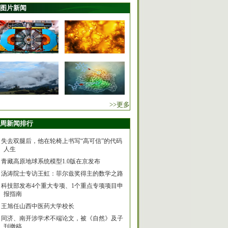
图片新闻
>>更多
周新闻排行
失去双腿后，他在轮椅上书写“高可信”的代码
人生
青藏高原地球系统模型1.0版在京发布
汤涛院士专访王虹：菲尔兹奖得主的数学之路
科技部发布4个重大专项、1个重点专项项目申
报指南
王旭任山西中医药大学校长
同济、南开涉学术不端论文，被《自然》及子
刊撤稿