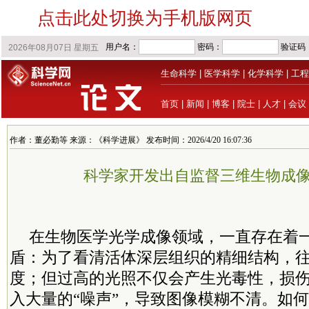
点击此处切换为手机版网页
生命科学
|
医学科学
|
化学科学
|
工程
首页
|
新闻
|
博客
|
院士
|
人才
|
会议
作者：董必勤等 来源：《科学进展》 发布时间：2026/4/20 16:07:36
科学家开发出自监督三维生物成
在生物医学光学成像领域，一直存在着
盾：为了看清活体深层组织的精细结构，
度；但过高的光照不仅会产生光毒性，损
入大量的“噪声”，导致图像模糊不清。如