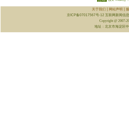
|
|
关于我们
网站声明
京ICP备07017567号-12
互联网新闻信息服
Copyright @ 2007-
地址：北京市海淀区中关村