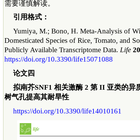
需要谨慎解读。
引用格式：
Yumiya, M.; Bono, H. Meta-Analysis of Wi
Domesticated Species of Rice, Tomato, and S
Publicly Available Transcriptome Data.
Life
20
https://doi.org/10.3390/life15071088
论文四
拟南芥SNF1 相关激酶 2 第 II 亚类
树气孔提高其耐旱性
https://doi.org/10.3390/life14010161