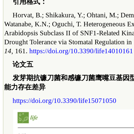
引用格式：
Horvat, B.; Shikakura, Y.; Ohtani, M.; Demu
Watanabe, K.N.; Oguchi, T. Heterogeneous Ex
Arabidopsis Subclass II of SNF1-Related Kin
Drought Tolerance via Stomatal Regulation in
14
, 161.
https://doi.org/10.3390/life14010161
论文五
发芽期抗镰刀菌和感镰刀菌鹰嘴豆基因
能力存在差异
https://doi.org/10.3390/life15071050