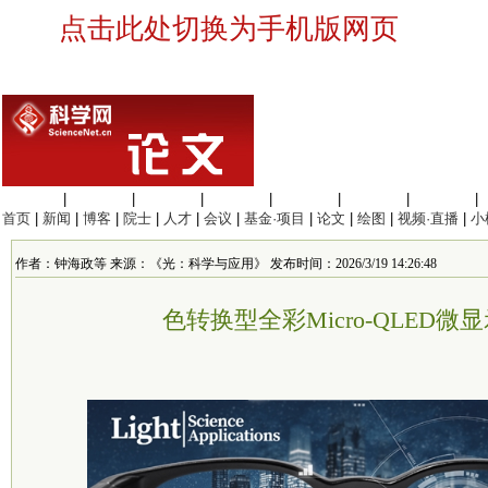
点击此处切换为手机版网页
生命科学
|
医学科学
|
化学科学
|
工程材料
|
信息科学
|
地球科学
|
数理科学
|
首页
|
新闻
|
博客
|
院士
|
人才
|
会议
|
基金·项目
|
论文
|
绘图
|
视频·直播
|
小
作者：钟海政等 来源：《光：科学与应用》 发布时间：2026/3/19 14:26:48
色转换型全彩Micro-QLED微