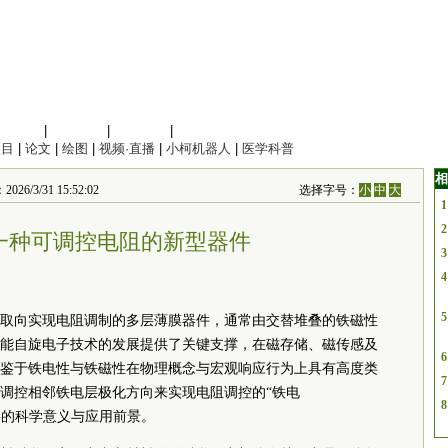
信息科学
|
地球科学
|
数理科学
|
管理综合
项目
|
论文
|
绘图
|
视频·直播
|
小柯机器人
|
医学科普
相
/31 15:52:02
选择字号：
小
中
大
1
2
一种可调控电阻的新型器件
3
4
5
取向实现电阻调制的多层薄膜器件，通常由交替堆叠的铁磁性
能自旋电子技术的发展提供了关键支撑，在磁存储、磁传感及
6
鉴于铁电性与铁磁性在物理概念与宏观响应行为上具有高度类
7
调控相邻铁电层极化方向来实现电阻调控的“铁电
8
，具有重要的科学意义与应用前景。