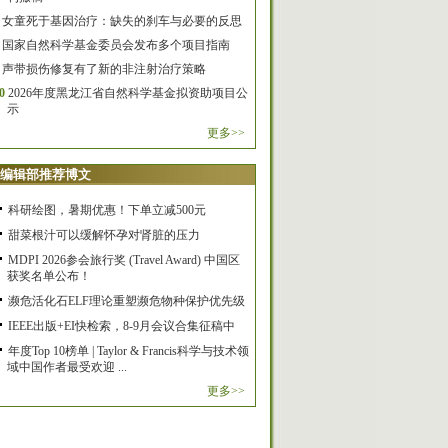
女童死于基因治疗：缺失的刹车与必要的反思
国家自然科学基金委员会发布多个项目指南
声带损伤修复有了新的非注射治疗策略
0
2026年度黑龙江省自然科学基金拟资助项目公
示
更多>>
编辑部推荐博文
科研绘图，暑期优惠！下单立减500元
甜菜根汁可以缓解怀孕对肾脏的压力
MDPI 2026参会旅行奖 (Travel Award) 中国区
获奖名单公布！
濒危活化石ELF理论重塑濒危物种保护优先级
IEEE出版+EI快检索，8-9月会议合集征稿中
年度Top 10榜单 | Taylor & Francis科学与技术领
域中国作者最受欢迎 ...
更多>>