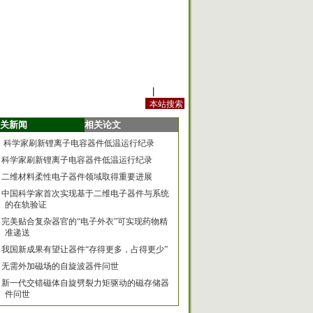
站内规定
|
手机版
关新闻
相关论文
科学家刷新锂离子电容器件低温运行纪录
科学家刷新锂离子电容器件低温运行纪录
二维材料柔性电子器件领域取得重要进展
中国科学家首次实现基于二维电子器件与系统
的在轨验证
完美贴合复杂器官的“电子外衣”可实现药物精
准递送
我国新成果有望让器件“存得更多，占得更少”
无需外加磁场的自旋波器件问世
新一代交错磁体自旋劈裂力矩驱动的磁存储器
件问世