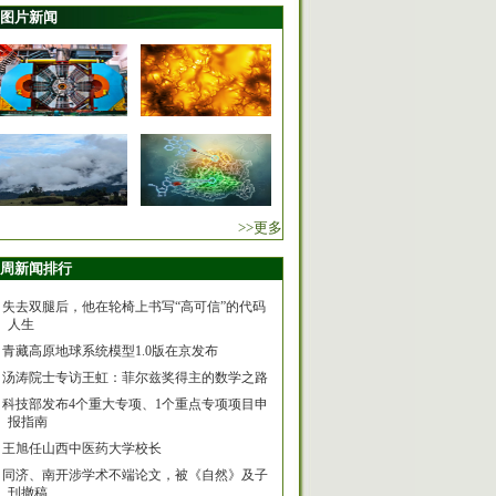
图片新闻
>>更多
周新闻排行
失去双腿后，他在轮椅上书写“高可信”的代码
人生
青藏高原地球系统模型1.0版在京发布
汤涛院士专访王虹：菲尔兹奖得主的数学之路
科技部发布4个重大专项、1个重点专项项目申
报指南
王旭任山西中医药大学校长
同济、南开涉学术不端论文，被《自然》及子
刊撤稿