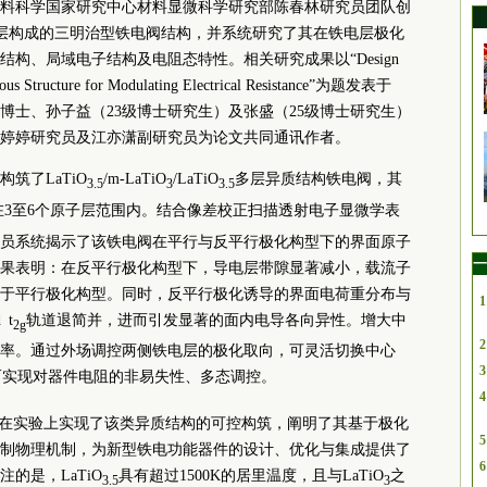
料科学国家研究中心材料显微科学研究部陈春林研究员团队创
电层构成的三明治型铁电阀结构，并系统研究了其在铁电层极化
构、局域电子结构及电阻态特性。相关研究成果以“Design
logous Structure for Modulating Electrical Resistance”为题发表于
金属所乔贝贝博士、孙子益（23级博士研究生）及张盛（25级博士研究生）
婷婷研究员及江亦潇副研究员为论文共同通讯作者。
筑了LaTiO
/m-LaTiO
/LaTiO
多层异质结构铁电阀，其
3.5
3
3.5
在3至6个原子层范围内。结合像差校正扫描透射电子显微学表
员系统揭示了该铁电阀在平行与反平行极化构型下的界面原子
一
果表明：在反平行极化构型下，导电层带隙显著减小，载流子
于平行极化构型。同时，反平行极化诱导的界面电荷重分布与
1
 t
轨道退简并，进而引发显著的面内电导各向异性。增大中
2g
2
率。通过外场调控两侧铁电层的极化取向，可灵活切换中心
3
而实现对器件电阻的非易失性、多态调控。
4
并在实验上实现了该类异质结构的可控构筑，阐明了其基于极化
5
制物理机制，为新型铁电功能器件的设计、优化与集成提供了
6
的是，LaTiO
具有超过1500K的居里温度，且与LaTiO
之
3.5
3