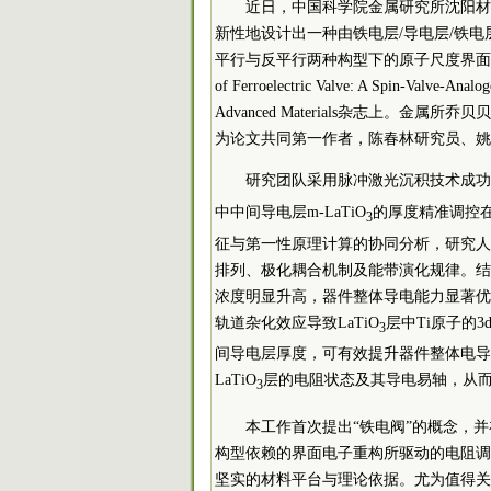
近日，中国
科学院
金属研究所沈阳材
新性地设计出一种由铁电层/导电层/铁
平行与反平行两种构型下的原子尺度界面结
of Ferroelectric Valve: A Spin-Valve-Ana
Advanced Materials杂志上。
为论文共同第一作者，陈春林研究员、姚
研究团队采用脉冲激光沉积技术成功构
中中间导电层m-LaTiO
的厚度精准调控
3
征与第一性原理计算的协同分析，研究人
排列、极化耦合机制及能带演化规律。结
浓度明显升高，器件整体导电能力显著优
轨道杂化效应导致LaTiO
层中Ti原子的3d
3
间导电层厚度，可有效提升器件整体电导
LaTiO
层的电阻状态及其导电易轴，从
3
本工作首次提出“铁电阀”的概念，
构型依赖的界面电子重构所驱动的电阻调
坚实的材料平台与理论依据。尤为值得关注