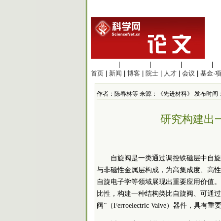
生命科学
|
医学科学
|
化学科学
|
工程材料
|
首页
|
新闻
|
博客
|
院士
|
人才
|
会议
|
基金·
作者：陈春林等 来源：《先进材料》 发布时间：2026/3
研究构建出
自旋阀是一类通过调控铁磁层中自旋
与非磁性金属层构成，为高集成度、高性
自旋电子学等领域展现出重要应用价值。
比性，构建一种结构类比自旋阀、可通过
阀”（Ferroelectric Valve）器件