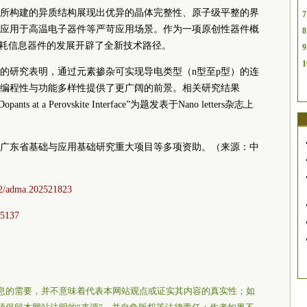
所构建的异质结构展现出优异的晶体完整性、原子级平整的界
7
应用于高温电子器件等严苛应用场景。作为一项原创性器件概
8
功耗信息器件的发展开辟了全新技术路径。
9
1
的研究表明，通过元素掺杂可实现导电类型（n型至p型）的连
编程性与功能多样性提供了更广阔的前景。相关研究结果
 of Dopants at a Perovskite Interface”为题发表于Nano letters杂志上
广东省基础与应用基础研究重大项目等多项资助。（来源：中
002/adma.202521823
05137
息的需要，并不意味着代表本网站观点或证实其内容的真实性；如