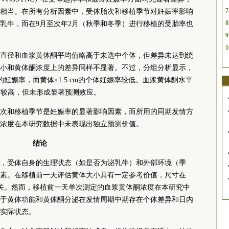
7
相当。在所有分析因素中，受体胎次和移植季节对妊娠率影响
8
乳牛，而在9月至次年2月（秋季和冬季）进行移植的受胎率也
9
1
直径和血浆黄体酮平均值略高于未选中个体，但差异未达到统
小和黄体酮浓度上的差异同样不显著。不过，分组分析显示，
较高的妊娠率，而黄体≤1.5 cm的个体妊娠率较低。血浆黄体酮水平
娠率相对较高，但未形成显著预测效应。
次和移植季节是妊娠率的显著影响因素，而所用的同期发情方
浓度在本研究数据中未表现出独立预测价值。
结论
，受体自身的生理状态（如是否为泌乳牛）和外部环境（季
素。在移植前一天评估黄体大小具有一定参考价值，尺寸在
胎率相关。然而，移植前一天单次测定的血浆黄体酮浓度在本研究中
于黄体功能和黄体酮分泌在发情周期中期存在个体差异和日内
实际状态。