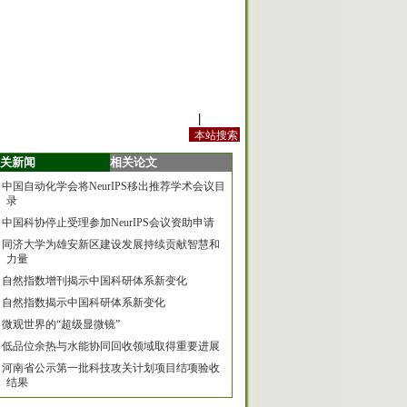
站内规定
|
手机版
关新闻
相关论文
中国自动化学会将NeurIPS移出推荐学术会议目
录
中国科协停止受理参加NeurIPS会议资助申请
同济大学为雄安新区建设发展持续贡献智慧和
力量
自然指数增刊揭示中国科研体系新变化
自然指数揭示中国科研体系新变化
微观世界的“超级显微镜”
低品位余热与水能协同回收领域取得重要进展
河南省公示第一批科技攻关计划项目结项验收
结果