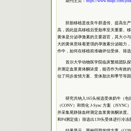
期刊主页：
https://www.mdpi.com/jour
胚胎移植是改良牛群遗传、提高生产
高，因此提高移植后受胎率至关重要。移
黄体是分泌孕激素的主要器官，其大小与
大的黄体意味着更强的孕激素分泌能力，
作中，如何在移植前准确评估受体、筛选
首尔大学动物医学院临床繁殖团队探
并测定血浆黄体酮浓度，能否作为有效的
估了同步发情方案、受体胎次和季节等因素的影响，
研究共纳入165头候选受体奶牛（包括
（CONV）和简化 J-Sync 方案（J
并采集尾静脉血样测定血浆黄体酮浓度。
和P4测定值）筛选出139头受体进行冷
结果显示，两种同期发情方案（CON