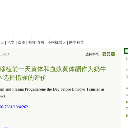
信息科学
|
地球科学
|
数理科学
|
管理综合
项目
|
论文
|
绘图
|
视频·直播
|
小柯机器人
|
医学科普
相
:07:14
选择字号：
小
中
大
1
nces：胚胎移植前一天黄体和血浆黄体酮作为奶牛
2
体选择指标的评价
3
4
nd Plasma Progesterone the Day before Embryo Transfer as
5
ows
6
06-7381/10/4/262
7
8