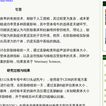
nal/vetsci
引言
效率的有效技术。相较于人工授精，其过程更为复杂，成本更
植成功率受多种因素影响，其中受体母牛的选择是关键环节。
功能状态被认为与胚胎着床和妊娠维持密切相关。理论上，较
可能为胚胎提供更适宜的子宫环境。然而，在胚胎移植实际操
出高潜力的个体，仍是实践中面临的挑战。
讨在胚胎移植前一天，通过直肠检查和超声波评估黄体大小、
受体选择指标，以及这些指标与移植后受胎率的关系，同时评
一
结果发表于 Veterinary Sciences。
1
研究过程与结果
2
112头青年母牛和53头泌乳牛），使用基于CIDR的常规方案
3
SYNC）进行处理。在胚胎移植前一天，通过直肠B超评估黄体大小，
4
最终，由经验丰富的操作员仅通过直肠触诊（未知晓黄体大小
5
冻胚胎移植，并于移植后40天通过B超确认妊娠。
6
V和JSYNC）在受体选择率和最终妊娠率方面均无显著差异，