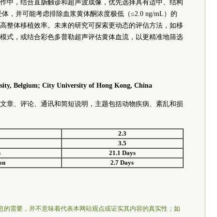
作中，结合直肠触诊和超声波成像，优先选择具有适中、结构
体，并可能考虑排除血浆黄体酮浓度极低（≤2.0 ng/mL）的
高整体移植效率。未来的研究可探索更动态的评估方法，如移
模式，或结合彩色多普勒超声评估黄体血流，以更精准地筛选
ty, Belgium; City University of
Hong Kong
, China
文章、评论、通讯和简短说明，主题包括动物疾病、紊乱和损
2.3
3.5
n
21.1 Days
on
2.7 Days
息的需要，并不意味着代表本网站观点或证实其内容的真实性；如