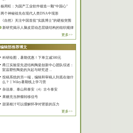
杨周旺：为国产工业软件锻造一颗“中国心”
两个神秘祖先在现代人类DNA中现形
《自然》关注中国首批“实践博士”的硬核突围
0
新研究揭示人脑皮层动态层级结构的组织规律
更多>>
编辑部推荐博文
科研绘图，暑期优惠！下单立减500元
甬江实验室先进结构陶瓷创新中心团队综述：
室温塑性陶瓷的兴起与研究进 ...
投稿系统的另一端，编辑和审稿人到底在做什
么？丨Wiley暑期线上学习营
杂说泰、泰山和泰安（4）古今泰安
果糖充当肿瘤转移信号
甜菜根汁可以缓解怀孕对肾脏的压力
更多>>