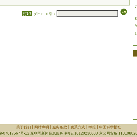
7
打印
发E-mail给：
8
9
1
|
|
|
|
|
关于我们
网站声明
服务条款
联系方式
举报
中国科学报社
备07017567号-12
互联网新闻信息服务许可证10120230008
京公网安备 110108020