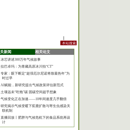
站内规定
|
手机版
关新闻
相关论文
冰芯讲述300万年气候故事
拉巴卓玛：为青藏高原冰川拍“CT”
专家：眼下断定“超强厄尔尼诺将致最热年”为
时过早
AI赋能，新研究提出气候政策评估新范式
土壤远未“吃饱”碳 固碳空间超乎想象
气候变化正在加速——10年间速度几乎翻倍
研究揭示气候变暖下驼鹿扩散与寄生虫感染关
联机制
直播回放丨肥胖与气候危机下的食品系统再设
计