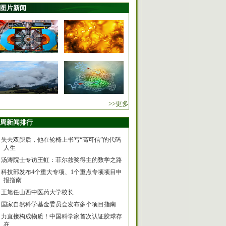
图片新闻
>>更多
周新闻排行
失去双腿后，他在轮椅上书写“高可信”的代码
人生
汤涛院士专访王虹：菲尔兹奖得主的数学之路
科技部发布4个重大专项、1个重点专项项目申
报指南
王旭任山西中医药大学校长
国家自然科学基金委员会发布多个项目指南
力直接构成物质！中国科学家首次认证胶球存
在