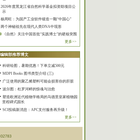
2026年度黑龙江省自然科学基金拟资助项目公
示
杨周旺：为国产工业软件锻造一颗“中国心”
两个神秘祖先在现代人类DNA中现形
0
《自然》关注中国首批“实践博士”的硬核突围
更多>>
编辑部推荐博文
科研绘图，暑期优惠！下单立减500元
MDPI Books 图书类型介绍 (三)
广泛使用的聚乙烯塑料可能会损害你的肝脏
波尔图：杜罗河畔的惊魂与治愈
塑造欧洲近代植物学格局的马德里皇家植物园
里程碑式园长
SCI投稿新消息：APC支付服务再升级！
更多>>
32783