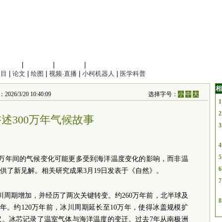
信息科学
|
地球科学
|
数理科学
|
管理综合
项目
|
论文
|
绘图
|
视频·直播
|
小柯机器人
|
医学科普
相
6/3/20 10:40:09
选择字号：
小
中
大
1
2
述300万年气候故事
3
4
5
0万年间的气候变化可能更多受到海洋温度变化的影响，而非温
6
供了新见解。相关研究成果3月19日发表于《自然》。
7
川周期增加，并经历了两次关键转变。约260万年前，北半球及
8
年。约120万年前，冰川周期延长至10万年，使得冰盖规模扩
议。冰芯记录了温室气体与海洋温度的变迁。过去7年从南极洲