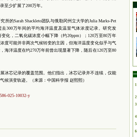
录至少扩展了200万年。
ah Shackleto团队与俄勒冈州立大学的Julia Marks-Pet
了过去300万年间的平均海洋温度及温室气体浓度记录。研究发
著变化，二氧化碳浓度小幅下降（约20ppm）；120万至80万年
体浓度可能并非两次气候转变的主因，但海洋温度变化似乎与气
海洋温度在约270万年前曾出现显著下降，随后在120万至80
扩展冰芯记录的覆盖范围。他们指出，冰芯记录并不连续，仅能
一
气候演变轨迹。（来源：中国科学报 赵熙熙）
1
41586-025-10032-y
2
3
4
5
6