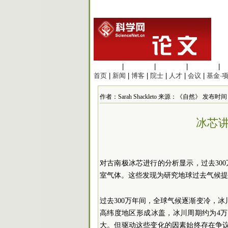
生命科学
|
医学科学
|
化学科学
|
工程材料
|
首页
|
新闻
|
博客
|
院士
|
人才
|
会议
|
基金·
作者：Sarah Shackleto 来源：《自然》 发布时间：202
冰芯讲
对古南极冰芯进行的分析显示，过去30
室气体。这些发现为研究地球过去气候提
过去300万年间，全球气候逐渐变冷，冰
高纬度地区形成冰盖，冰川周期约为4万
大。但驱动这些变化的因素始终存在争