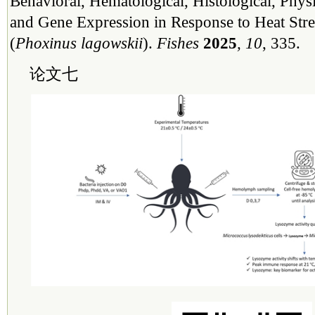
Behavioral, Hematological, Histological, Phys
and Gene Expression in Response to Heat St
(
Phoxinus lagowskii
).
Fishes
2025
, 10
, 335.
论文七