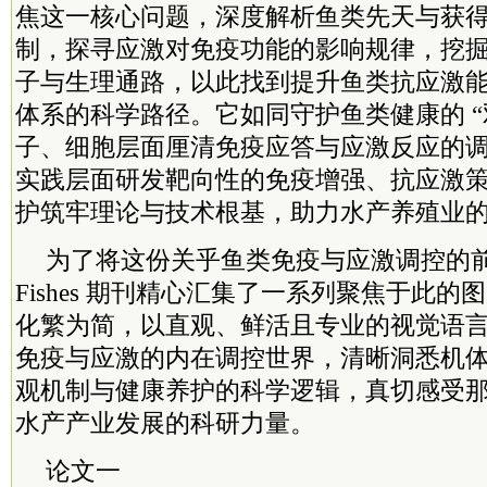
焦这一核心问题，深度解析鱼类先天与获
制，探寻应激对免疫功能的影响规律，挖
子与生理通路，以此找到提升鱼类抗应激
体系的科学路径。它如同守护鱼类健康的 “
子、细胞层面厘清免疫应答与应激反应的
实践层面研发靶向性的免疫增强、抗应激
护筑牢理论与技术根基，助力水产养殖业
为了将这份关乎鱼类免疫与应激调控的
Fishes 期刊精心汇集了一系列聚焦于此
化繁为简，以直观、鲜活且专业的视觉语
免疫与应激的内在调控世界，清晰洞悉机
观机制与健康养护的科学逻辑，真切感受
水产产业发展的科研力量。
论文一