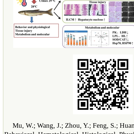
Mu, W.; Wang, J.; Zhou, Y.; Feng, S.; Huang