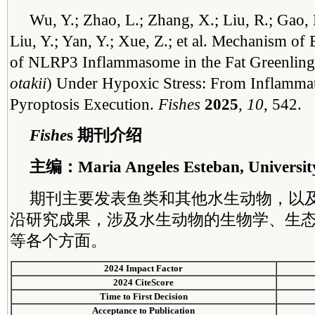
Wu, Y.; Zhao, L.; Zhang, X.; Liu, R.; Gao, D
Liu, Y.; Yan, Y.; Xue, Z.; et al. Mechanism of 
of NLRP3 Inflammasome in the Fat Greenling
otakii
) Under Hypoxic Stress: From Inflamma
Pyroptosis Execution.
Fishes
2025
, 10
, 542.
Fishe
s 期刊介绍
主编：Maria Angeles Esteban, University
期刊主要发表鱼类和其他水生动物，以
沿研究成果，涉及水生动物的生物学、生
等各个方面。
2024 Impact Factor
2024 CiteScore
Time to First Decision
Acceptance to Publication