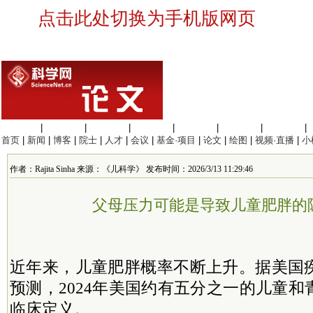
点击此处切换为手机版网页
生命科学
|
医学科学
|
化学科学
|
工程材料
|
信息科学
|
地球科学
|
数理科学
|
首页
|
新闻
|
博客
|
院士
|
人才
|
会议
|
基金·项目
|
论文
|
绘图
|
视频·直播
|
小
作者：Rajita Sinha 来源：《儿科学》 发布时间：2026/3/13 11:29:46
父母压力可能是导致儿童肥胖的
近年来，儿童肥胖概率不断上升。据美国
预测，2024年美国约有五分之一的儿童
临床定义。