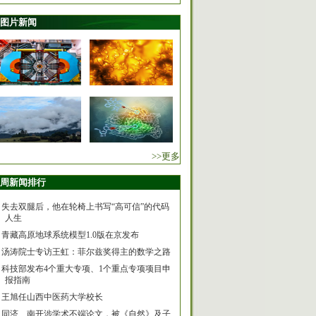
图片新闻
>>更多
周新闻排行
失去双腿后，他在轮椅上书写“高可信”的代码
人生
青藏高原地球系统模型1.0版在京发布
汤涛院士专访王虹：菲尔兹奖得主的数学之路
科技部发布4个重大专项、1个重点专项项目申
报指南
王旭任山西中医药大学校长
同济、南开涉学术不端论文，被《自然》及子