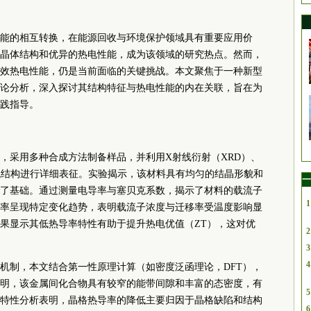
能的相互转换，在能源回收与环境保护领域具有重要应用价
晶体结构和优异的热电性能，成为该领域的研究热点。然而，
效热电性能，仍是当前面临的关键挑战。本文聚焦于一种新型
论分析，深入探讨其结构特征与热电性能的内在关联，旨在为
践指导。
，采用多种合成方法制备样品，并利用X射线衍射（XRD）、
观结构进行详细表征。实验揭示，该材料具有均匀的结晶形貌和
一
了基础。通过测量电导率与塞贝克系数，揭示了材料的载流子
1
率呈现特定变化趋势，表明载流子浓度与迁移率受温度影响显
果显示其低热导率特性有助于提升热电优值（ZT），这对优
2
3
4
机制，本文结合第一性原理计算（如密度泛函理论，DFT），
明，该金属间化合物具有较窄的能带间隙和丰富的态密度，有
5
特性分析表明，晶格热导率的降低主要归因于晶格缺陷和结构
6