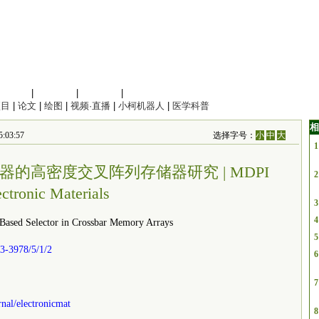
信息科学
|
地球科学
|
数理科学
|
管理综合
项目
|
论文
|
绘图
|
视频·直播
|
小柯机器人
|
医学科普
相
:03:57
选择字号：
小
中
大
1
的高密度交叉阵列存储器研究 | MDPI
2
ectronic Materials
3
4
sed Selector in Crossbar Memory Arrays
5
3-3978/5/1/2
6
7
nal/electronicmat
8