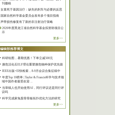
刊撤稿
女童死于基因治疗：缺失的刹车与必要的反思
国家自然科学基金委员会发布多个项目指南
声带损伤修复有了新的非注射治疗策略
0
2026年度黑龙江省自然科学基金拟资助项目公
示
更多>>
编辑部推荐博文
科研绘图，暑期优惠！下单立减500元
濒危活化石ELF理论重塑濒危物种保护优先级
IEEE出版+EI快检索，8-9月会议合集征稿中
年度Top 10榜单 | Taylor & Francis科学与技术领
域中国作者最受欢迎 ...
当审稿人也开始使用AI，同行评议还是同行评
议吗
科学完成家兔股骨骨板拓扑优化方法的研究
更多>>