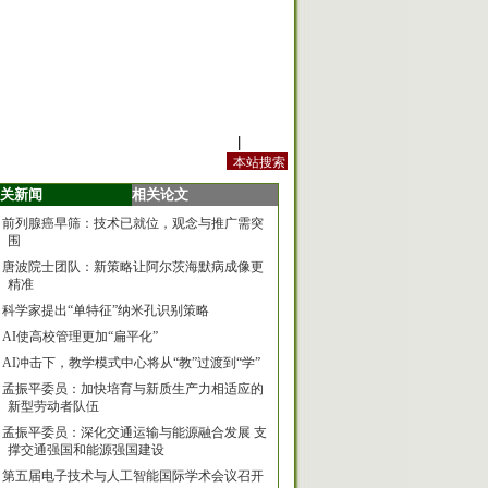
站内规定
|
手机版
关新闻
相关论文
前列腺癌早筛：技术已就位，观念与推广需突
围
唐波院士团队：新策略让阿尔茨海默病成像更
精准
科学家提出“单特征”纳米孔识别策略
AI使高校管理更加“扁平化”
AI冲击下，教学模式中心将从“教”过渡到“学”
孟振平委员：加快培育与新质生产力相适应的
新型劳动者队伍
孟振平委员：深化交通运输与能源融合发展 支
撑交通强国和能源强国建设
第五届电子技术与人工智能国际学术会议召开