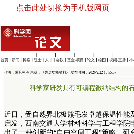
点击此处切换为手机版网页
生命科学
|
医学科学
|
化学科学
|
工程材料
|
信息科学
|
地球科学
|
数理科学
|
首页
|
新闻
|
博客
|
院士
|
人才
|
会议
|
基金·项目
|
论文
|
绘图
|
视频·直播
|
小
作者：孟凡彬等 来源：《先进功能材料》 发布时间：2026/2/22 15:55:37
科学家研发具有可编程微纳结构的
近日，
受自然界北极熊毛发卓越保温性能
启发，
西南交通大学材料科学与工程学院
出了一种创新的“自由空间工程”策略。研