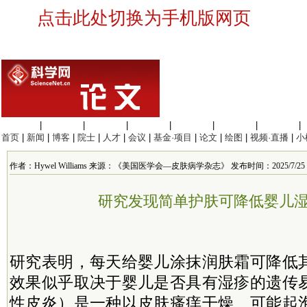
点击此处切换为手机版网页
生命科学
|
医学科学
|
化学科学
|
工程材料
|
信息科学
|
地球科学
|
数理科学
|
首页
|
新闻
|
博客
|
院士
|
人才
|
会议
|
基金·项目
|
论文
|
绘图
|
视频·直播
|
小
作者：Hywel Williams 来源：《美国医学会—皮肤病学杂志》 发布时间：2025/7/25 15
研究发现简单护肤可降低婴儿
研究表明，每天给婴儿涂抹润肤霜可降低
效果似乎取决于婴儿是否具有湿疹的遗传
性皮炎）是一种以皮肤瘙痒干燥、可能起