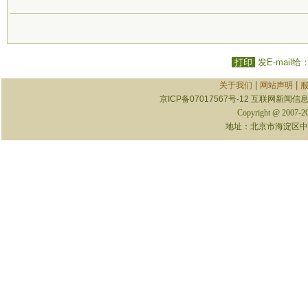
打印
发E-mail给
|
|
关于我们
网站声明
京ICP备07017567号-12
互联网新闻信息服
Copyright @ 2007-
地址：北京市海淀区中关村