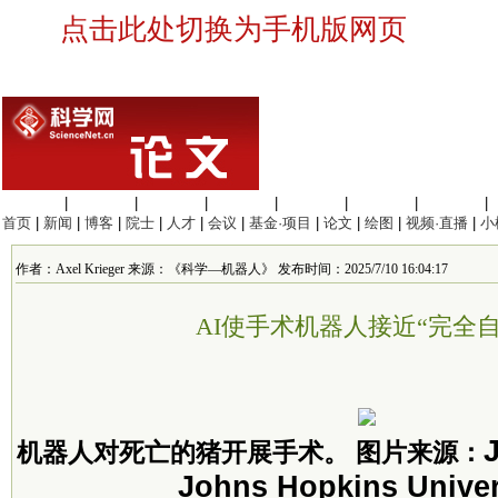
点击此处切换为手机版网页
生命科学
|
医学科学
|
化学科学
|
工程材料
|
信息科学
|
地球科学
|
数理科学
|
首页
|
新闻
|
博客
|
院士
|
人才
|
会议
|
基金·项目
|
论文
|
绘图
|
视频·直播
|
小
作者：Axel Krieger 来源：《科学—机器人》 发布时间：2025/7/10 16:04:17
AI使手术机器人接近“完全自
机器人对死亡的猪开展手术。 图片来源：
Johns Hopkins Univer