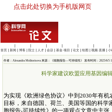
点击此处切换为手机版网页
生命科学
|
医学科学
|
化学科学
|
工程材料
|
信息科学
|
地球科学
|
数理科学
|
首页
|
新闻
|
博客
|
院士
|
人才
|
会议
|
基金·项目
|
论文
|
绘图
|
视频·直播
|
小
作者：Alexandra Molitorisova 来源：《细胞报告—可持续性》 发布时间：2025/6/5 17:
科学家建议欧盟应用基因编
为实现《欧洲绿色协议》中到2030年有机
目标，来自德国、荷兰、美国等国的科学
胞报告-可持续性》的一项观点文章中主张