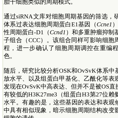
胎干细胞类似的周期模式。
通过siRNA文库对细胞周期基因的筛选，
体系过表达细胞周期蛋白E1基因（
Ccne1
）
性周期蛋白-D1（
Ccnd1
）和多重肿瘤抑制
子组合（CCC）。该组合同样可影响细胞
程，进一步确认了细胞周期调控在重编
色。
随后，研究比较分析OSK和OvSvK体系
放水平、以及组蛋白甲基化、乙酰化等表
发现在OvSvK中高表达、但并不是被OS
有较低的H3K27me3（组蛋白H3第27位
水平。有趣的是，这些基因的表达和表观修
中具有相似现象，暗示细胞周期结构改变