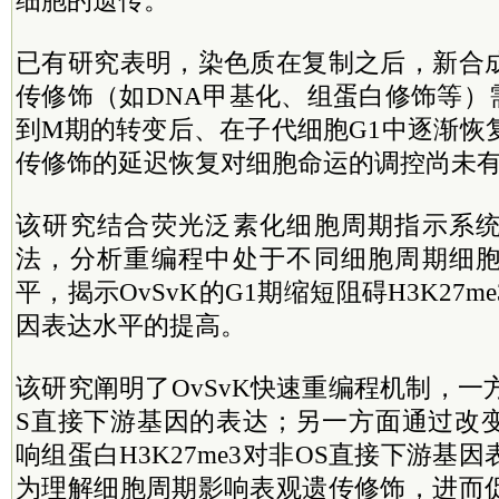
细胞的遗传。
已有研究表明，染色质在复制之后，新合
传修饰（如DNA甲基化、组蛋白修饰等）
到M期的转变后、在子代细胞G1中逐渐恢
传修饰的延迟恢复对细胞命运的调控尚未
该研究结合荧光泛素化细胞周期指示系
法，分析重编程中处于不同细胞周期细
平，揭示OvSvK的G1期缩短阻碍H3K27
因表达水平的提高。
该研究阐明了OvSvK快速重编程机制，一方
S直接下游基因的表达；另一方面通过改
响组蛋白H3K27me3对非OS直接下游基
为理解细胞周期影响表观遗传修饰，进而