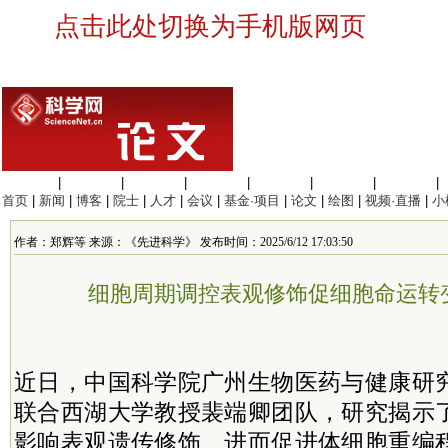
点击此处切换为手机版网页
生命科学
|
医学科学
|
化学科学
|
工程材料
|
信息科学
|
地球科学
|
数理科学
|
首页
|
新闻
|
博客
|
院士
|
人才
|
会议
|
基金·项目
|
论文
|
绘图
|
视频·直播
|
小
作者：郑辉等 来源：《先进科学》 发布时间：2025/6/12 17:03:50
细胞周期调控表观修饰促细胞命运转
近日，中国科学院广州生物医药与健康研
联合西湖大学教授裴端卿团队，研究揭示
影响表观遗传修饰、进而促进体细胞重编