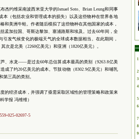
采南波西米亚大学的Ismael Soto、Brian Leung和同事
算成本（包括农业和管理成本的损失）以及这些物种在世界各地
臭椿和美洲牛蛙。作者随后模拟了这些物种在其他国家的成本，
包括孟加拉国、哥斯达黎加、塞浦路斯和埃及。过去60年间，全
—与引发气候变化的极端天气的全球成本数据相当。在此期间，
。其次是北美（2260亿美元）和亚洲（1820亿美元）。
一
1
、水龙——是过去60年总估算成本最高的类别（9263.8亿美
成了约20亿美元的成本。节肢动物（8302.9亿美元）和哺乳
2
二和第三高的类别。
3
4
尺度的经济成本，并强调了亟需采取区域性的管理策略和政策来
5
科学报 冯维维）
6
41559-025-02697-5
7
8
9