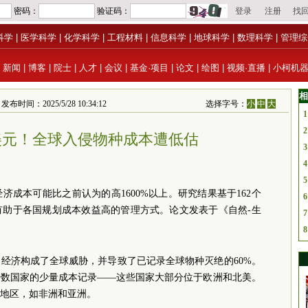
科学
|
医学科学
|
化学科学
|
工程材料
|
信息科学
|
地球科学
|
数理科学
|
管理综
|
新闻
|
博客
|
院士
|
人才
|
会议
|
基金·项目
|
论文
|
绘图
|
视频·直播
|
小柯机
相
间：2025/5/28 10:34:12
选择字号：
小
中
大
1
2
亿美元！全球入侵物种成本遭低估
3
4
5
成本可能比之前认为的高1600%以上。研究结果基于162个
6
有助于各国规划成本效益高的管理方式。论文发表于《自然-生
7
8
经济构成了全球威胁，并导致了已记录全球物种灭绝的60%。
少数国家的少量成本记录——这些国家大部分位于欧洲和北美。
地区，如非洲和亚洲。