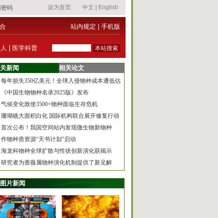
合
站内规定
|
手机版
器人
|
医学科普
关新闻
相关论文
每年损失350亿美元！全球入侵物种成本遭低估
《中国生物物种名录2025版》发布
气候变化致使3500+物种面临生存危机
珊瑚礁大面积白化 国际机构联合展开修复行动
首次公布！我国空间站内发现微生物新物种
作物种质资源“天书计划”启动
海龙科物种全球扩散与性状创新演化获揭示
研究者为蔷薇属物种演化机制提供了新见解
图片新闻