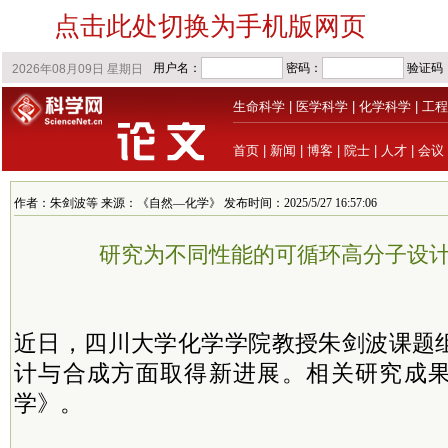
点击此处切换为手机版网页
生命科学
|
医学科学
|
化学科学
|
工程
首页
|
新闻
|
博客
|
院士
|
人才
|
会议
作者：朱剑波等 来源：《自然—化学》 发布时间：2025/5/27 16:57:06
研究为不同性能的可循环高分子设
近日，
四川大学化学学院教授朱剑波课题
计与合成方面取得新进展。
相关研究成
学》。