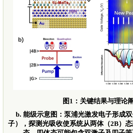
图1：关键结果与理论
b. 能级示意图：泵浦光激发电子形成双
子），探测光吸收使系统从两体（2B）态
态。四体态可能包含双激子及四子等