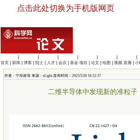
点击此处切换为手机版网页
生命科学
|
医学科学
|
化学科学
|
工程材料
|
信息科学
|
地球科学
|
数理科学
|
首页
|
新闻
|
博客
|
院士
|
人才
|
会议
|
基金·项目
|
论文
|
绘图
|
视频·直播
|
小
作者：宁存政等 来源：eLight 发布时间：2025/5/20 16:52:37
二维半导体中发现新的准粒子