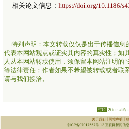
相关论文信息：
https://doi.org/10.1186/
特别声明：本文转载仅仅是出于传播信息
代表本网站观点或证实其内容的真实性；如
人从本网站转载使用，须保留本网站注明的“
等法律责任；作者如果不希望被转载或者联
请与我们接洽。
打印
发E-mail给
|
|
关于我们
网站声明
京ICP备07017567号-12
互联网新闻信息服