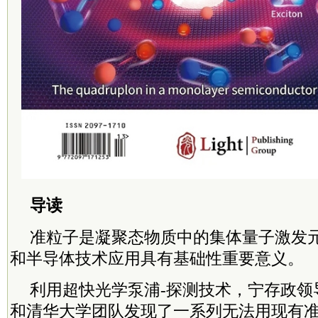
导读
准粒子是凝聚态物质中的集体量子激发
和半导体技术应用具有基础性重要意义。
利用超快光学泵浦-探测技术，宁存政领
和清华大学团队发现了一系列无法用现有