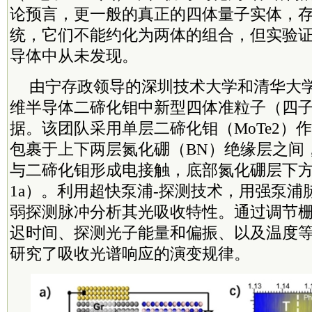
论预言，更一般的真正的四体量子实体，
统，它们不能约化为两体的组合，但实验
导体中从未发现。
由宁存政领导的深圳技术大学和清华大
维半导体二碲化钼中新型四体准粒子（四
据。该团队采用单层二碲化钼（MoTe2）
包裹于上下两层氮化硼（BN）绝缘层之间
与二碲化钼形成电接触，底部氮化硼层下
1a）。利用超快泵浦-探测技术，用强泵浦
弱探测脉冲分析其光吸收特性。通过调节
迟时间、探测光子能量和偏振、以及温度
研究了吸收光谱响应的演变规律。