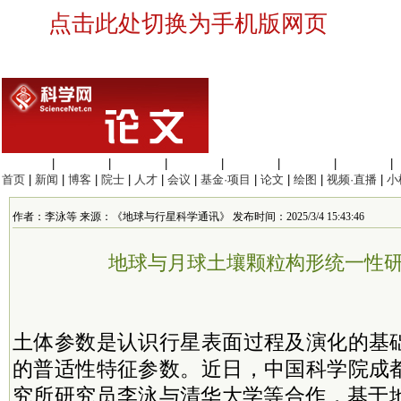
点击此处切换为手机版网页
生命科学
|
医学科学
|
化学科学
|
工程材料
|
信息科学
|
地球科学
|
数理科学
|
首页
|
新闻
|
博客
|
院士
|
人才
|
会议
|
基金·项目
|
论文
|
绘图
|
视频·直播
|
小
作者：李泳等 来源：《地球与行星科学通讯》 发布时间：2025/3/4 15:43:46
地球与月球土壤颗粒构形统一性
土体参数是认识行星表面过程及演化的基
的普适性特征参数。近日，中国科学院成
究所研究员李泳与清华大学等合作，基于地