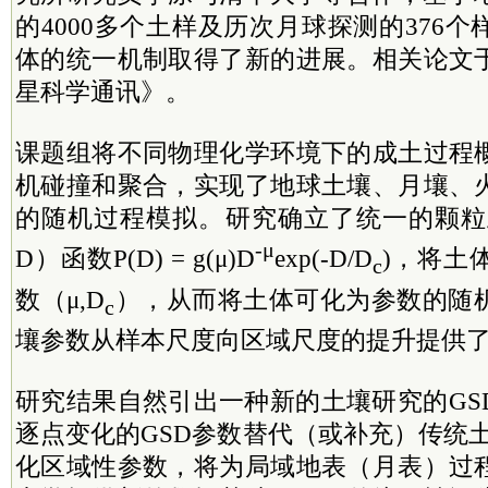
的4000多个土样及历次月球探测的376
体的统一机制取得了新的进展。相关论文
星科学通讯》。
课题组将不同物理化学环境下的成土过程
机碰撞和聚合，实现了地球土壤、月壤、
的随机过程模拟。研究确立了统一的颗粒
-μ
D）函数P(D) = g(μ)D
exp(-D/D
)，将土
c
数（μ,D
），从而将土体可化为参数的随
c
壤参数从样本尺度向区域尺度的提升提供
研究结果自然引出一种新的土壤研究的GS
逐点变化的GSD参数替代（或补充）传统
化区域性参数，将为局域地表（月表）过