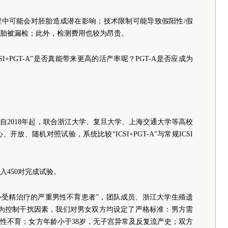
过程中可能会对胚胎造成潜在影响；技术限制可能导致假阳性/假
胎被漏检；此外，检测费用也较为昂贵。
I+PGT-A”是否真能带来更高的活产率呢？PGT-A是否应成为
自2018年起，联合浙江大学、复旦大学、上海交通大学等高校
放、随机对照试验，系统比较“ICSI+PGT-A”与常规ICSI
入450对完成试验。
外受精治疗的严重男性不育患者”，团队成员、浙江大学生殖遗
“为控制干扰因素，我们对男女双方均设定了严格标准：男方需
性不育；女方年龄小于38岁，无子宫异常及反复流产史；双方