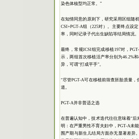
染色体核型均正常。”
在知情同意的原则下，研究采用区组随机化
CSI+PGT-A组（225对）。主要
率，同时记录子代出生缺陷等结局情况。
最终，常规ICSI组完成移植197对，P
示，两组首次移植活产率分别为46.2%和4
异，可谓“打成平手”。
“尽管PGT-A可在移植前筛查胚胎质量
道。
PGT-A并非普适之选
在普遍认知中，技术迭代往往意味着“后
明：在严重男性不育夫妇中，PGT-A
围产期与新生儿结局方面亦无显著差异