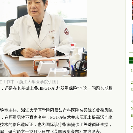
一
1
在工作中（浙江大学医学院供图）
2
I，还是在其基础上叠加PGT-A以“双重保险”？这一问题长期悬
3
4
5
实验室主任、浙江大学医学院附属妇产科医院名誉院长黄荷凤院
6
，在严重男性不育患者中，PGT-A技术并未展现出提高活产率
-A技术的临床适应证，也为国际诊疗指南提供了关键循证依据，
7
庭。研究论文于12月23日在《英国医学杂志》在线发表。