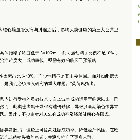
8
9
1
成为继心脑血管疾病与肿瘤之后，影响人类健康的第三大公共卫
指精子浓度低于 5×106/ml，前向运动精子比例不足10%，
治疗难度大，成功率低，亟需有效的临床干预策略。
男性因素占比达40%。而少弱精症是其主要原因。面对如此庞大
，是我们必须深入研究的重大课题。”黄荷凤指出。
胞浆内进行受精的显微技术，自1992年成功运用于临床以来，已
。然而，此类患者精子常伴有遗传缺陷，导致胚囊期染色体异常
问题。因此，不少患者对ICSI的成功率及胚胎健康心存顾虑。
目剔除异常胚胎，理论上可提高妊娠成功率、降低流产风险。在欧
反复流产或移植失败的患者，并逐步推广至更多人群。