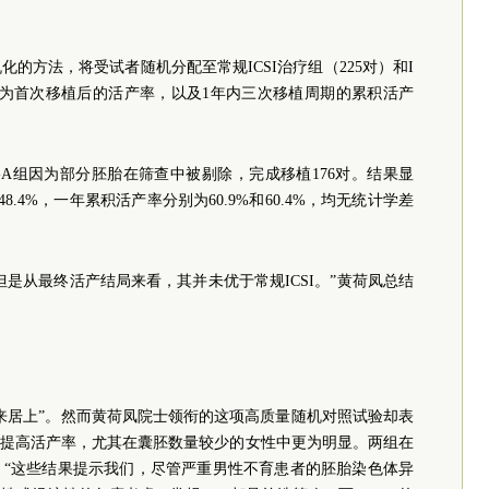
的方法，将受试者随机分配至常规ICSI治疗组（225对）和I
终点设定为首次移植后的活产率，以及1年内三次移植周期的累积活产
GT-A组因为部分胚胎在筛查中被剔除，完成移植176对。结果显
8.4%，一年累积活产率分别为60.9%和60.4%，均无统计学差
，但是从最终活产结局来看，其并未优于常规ICSI。”黄荷凤总结
来居上”。然而黄荷凤院士领衔的这项高质量随机对照试验却表
未能提高活产率，尤其在囊胚数量较少的女性中更为明显。两组在
。“这些结果提示我们，尽管严重男性不育患者的胚胎染色体异