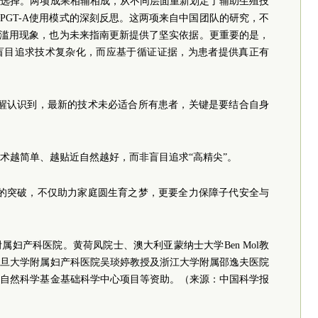
术选择。两项成果相辅相成，从不同层面重新划定了辅助生殖技
与PGT-A使用模式的深刻反思。这两项来自中国团队的研究，不
T-A滥用现象，也为未来指南更新提供了坚实依据。更重要的是，
盲目追求技术复杂化，而应基于循证证据，为患者提供真正有
清醒认识到，最新的技术未必适合所有患者，关键是要结合自身
术越简单、越贴近自然越好，而非盲目追求“高精尖”。
究的突破，不仅助力家庭圆生育之梦，更要全力保障子代安全与
妇产科医院。黄荷凤院士、澳大利亚蒙纳士大学Ben Mol教
复旦大学附属妇产科医院吴琰婷教授及浙江大学附属邵逸夫医院
家自然科学基金基础科学中心项目等资助。（来源：中国科学报