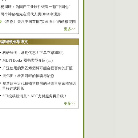
杨周旺：为国产工业软件锻造一颗“中国心”
两个神秘祖先在现代人类DNA中现形
0
《自然》关注中国首批“实践博士”的硬核突围
更多>>
编辑部推荐博文
科研绘图，暑期优惠！下单立减500元
MDPI Books 图书类型介绍 (三)
广泛使用的聚乙烯塑料可能会损害你的肝脏
波尔图：杜罗河畔的惊魂与治愈
塑造欧洲近代植物学格局的马德里皇家植物园
里程碑式园长
SCI投稿新消息：APC支付服务再升级！
更多>>