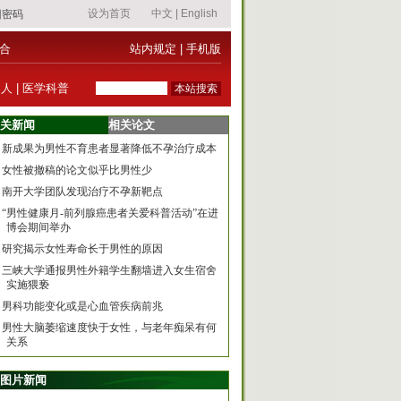
合
站内规定
|
手机版
器人
|
医学科普
关新闻
相关论文
新成果为男性不育患者显著降低不孕治疗成本
女性被撤稿的论文似乎比男性少
南开大学团队发现治疗不孕新靶点
“男性健康月-前列腺癌患者关爱科普活动”在进
博会期间举办
研究揭示女性寿命长于男性的原因
三峡大学通报男性外籍学生翻墙进入女生宿舍
实施猥亵
男科功能变化或是心血管疾病前兆
男性大脑萎缩速度快于女性，与老年痴呆有何
关系
图片新闻