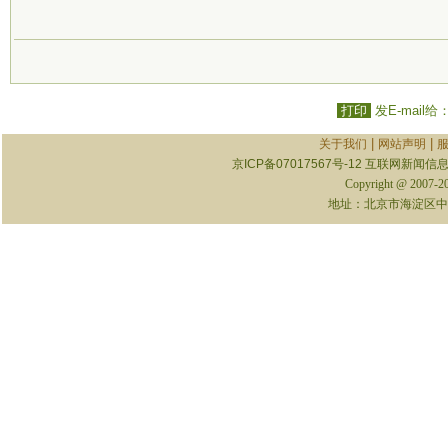
打印
发E-mail给
|
|
关于我们
网站声明
京ICP备07017567号-12
互联网新闻信息服
Copyright @ 2007-
地址：北京市海淀区中关村