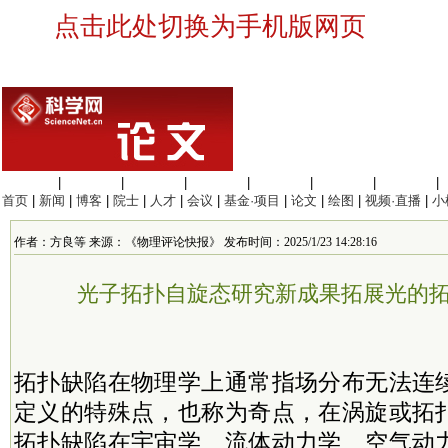
点击此处切换为手机版网页
生命科学
|
医学科学
|
化学科学
|
工程材料
|
信息科学
|
地球科学
|
数理科学
|
首页
|
新闻
|
博客
|
院士
|
人才
|
会议
|
基金·项目
|
论文
|
绘图
|
视频·直播
|
小
作者：方良等 来源：《物理评论快报》 发布时间：2025/1/23 14:28:16
光子拓扑自旋态研究新成果拓展光的
拓扑缺陷在物理学上通常指场分布无法连
定义的特殊点，也称为奇点，在涡旋或拓
拓扑缺陷在宇宙学、流体动力学、空气动