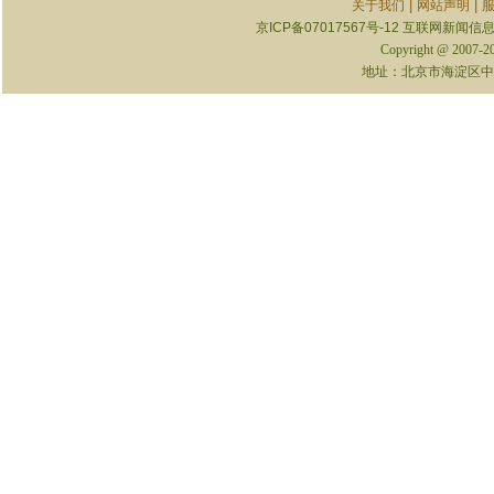
|
|
关于我们
网站声明
京ICP备07017567号-12
互联网新闻信息服
Copyright @ 2007-
地址：北京市海淀区中关村