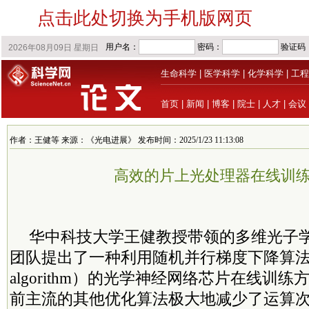
点击此处切换为手机版网页
生命科学
|
医学科学
|
化学科学
|
工程
首页
|
新闻
|
博客
|
院士
|
人才
|
会议
作者：王健等 来源：《光电进展》 发布时间：2025/1/23 11:13:08
高效的片上光处理器在线训
华中科技大学王健教授带领的
多维
光子
团队提出了一种利用随机并行梯度下降算法（
algorithm）的光学神经网络芯片在线训
前主流的其他优化算法极大地减少了运算