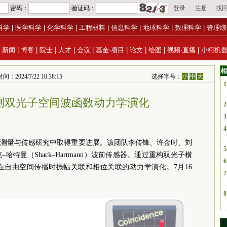
科学
|
医学科学
|
化学科学
|
工程材料
|
信息科学
|
地球科学
|
数理科学
|
管理综
|
新闻
|
博客
|
院士
|
人才
|
会议
|
基金·项目
|
论文
|
绘图
|
视频·直播
|
小柯机
相
4/7/22 10:38:15
选择字号：
小
中
大
1
测双光子空间波函数动力学演化
2
3
4
子测量与传感研究中取得重要进展。该团队李传锋、许金时、刘
5
特曼（Shack–Hartmann）波前传感器。通过重构双光子横
6
在自由空间传播时振幅关联和相位关联的动力学演化。7月16
7
8