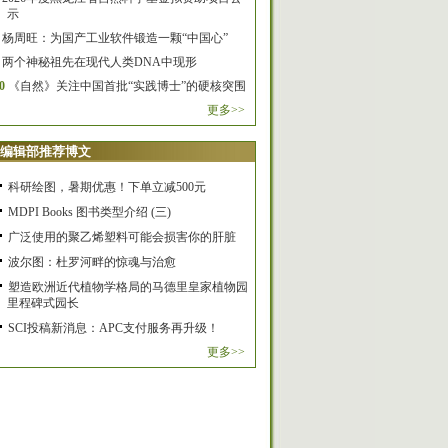
示
杨周旺：为国产工业软件锻造一颗“中国心”
两个神秘祖先在现代人类DNA中现形
0
《自然》关注中国首批“实践博士”的硬核突围
更多>>
编辑部推荐博文
科研绘图，暑期优惠！下单立减500元
MDPI Books 图书类型介绍 (三)
广泛使用的聚乙烯塑料可能会损害你的肝脏
波尔图：杜罗河畔的惊魂与治愈
塑造欧洲近代植物学格局的马德里皇家植物园
里程碑式园长
SCI投稿新消息：APC支付服务再升级！
更多>>