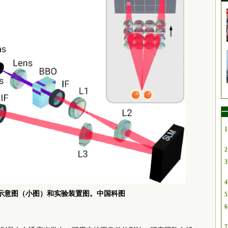
一
1
2
3
4
示意图（小图）和实验装置图。中国科图
5
6
7