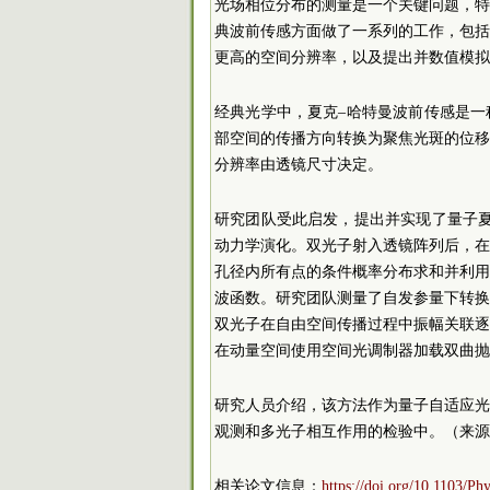
光场相位分布的测量是一个关键问题，
典波前传感方面做了一系列的工作，包
更高的空间分辨率，以及提出并数值模拟
经典光学中，夏克–哈特曼波前传感是
部空间的传播方向转换为聚焦光斑的位
分辨率由透镜尺寸决定。
研究团队受此启发，提出并实现了量子
动力学演化。双光子射入透镜阵列后，
孔径内所有点的条件概率分布求和并利
波函数。研究团队测量了自发参量下转
双光子在自由空间传播过程中振幅关联
在动量空间使用空间光调制器加载双曲抛
研究人员介绍，该方法作为量子自适应
观测和多光子相互作用的检验中。（来源
相关论文信息：
https://doi.org/10.1103/P