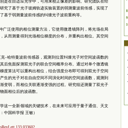
特别是在自适应光学中，可用来校正像差的影响。研究团队在经
括研究了基于光子玻姆轨迹实验装置的弱测量波前传感，实现了
8
了基于弱测量波前传感的纠缠光子波前重构等。
9
1
一种广泛使用的相位测量方法，它使用微透镜阵列，将光场在局
移，从而测量得到光场相位梯度的分布，并重构出相位。其空间
夏克–哈特曼波前传感器，观测到位置纠缠光子对空间波函数的
在其后焦面探测双光子的联合空间概率分布。通过对单个微透镜
用梯度算法可以重构出相位，结合强度分布即可得到双光子空间
换产生的光子对在自由空间不同演化时间的空间波函数，观测到
逐渐变弱，而相位关联逐渐变强的过程。研究组还测量了双光子
物面相位后的波函数。
光学这一全新领域的关键技术，在未来可应用于量子通信、天文
：中国科学报 王敏）
hysRevLett.133.033602