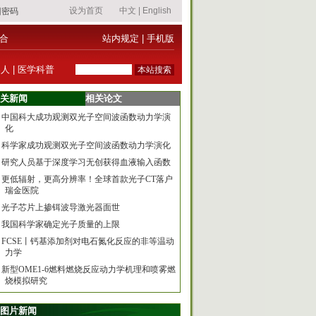
合
站内规定
|
手机版
器人
|
医学科普
关新闻
相关论文
中国科大成功观测双光子空间波函数动力学演
化
科学家成功观测双光子空间波函数动力学演化
研究人员基于深度学习无创获得血液输入函数
更低辐射，更高分辨率！全球首款光子CT落户
瑞金医院
光子芯片上掺铒波导激光器面世
我国科学家确定光子质量的上限
FCSE丨钙基添加剂对电石氮化反应的非等温动
力学
新型OME1-6燃料燃烧反应动力学机理和喷雾燃
烧模拟研究
图片新闻