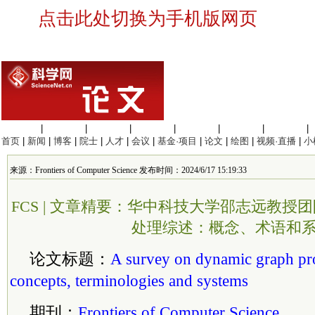
点击此处切换为手机版网页
生命科学
|
医学科学
|
化学科学
|
工程材料
|
信息科学
|
地球科学
|
数理科学
|
首页
|
新闻
|
博客
|
院士
|
人才
|
会议
|
基金·项目
|
论文
|
绘图
|
视频·直播
|
小
来源：Frontiers of Computer Science 发布时间：2024/6/17 15:19:33
FCS | 文章精要：华中科技大学邵志远教授
处理综述：概念、术语和
论文标题：
A survey on dynamic graph pr
concepts, terminologies and systems
期刊：
Frontiers of Computer Science