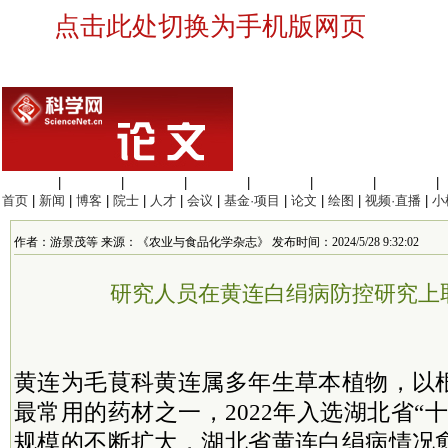
点击此处切换为手机版网页
生命科学
|
医学科学
|
化学科学
|
工程材料
|
信息科学
|
地球科学
|
数理科学
|
首页
|
新闻
|
博客
|
院士
|
人才
|
会议
|
基金·项目
|
论文
|
绘图
|
视频·直播
|
小
作者：游景茂等 来源：《农业与食品化学杂志》 发布时间：2024/5/28 9:32:02
研究人员在黄连白绢病防控研究上
黄连为毛茛科黄连属多年生草本植物，以
最常用的药材之一，2022年入选湖北省“
规模的不断扩大，湖北省黄连白绢病情况