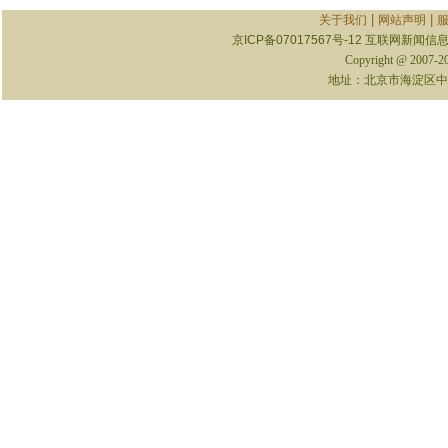
|
|
关于我们
网站声明
京ICP备07017567号-12
互联网新闻信息服
Copyright @ 2007-
地址：北京市海淀区中关村