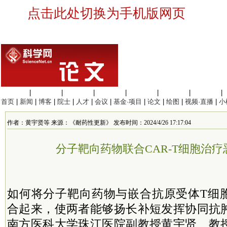
点击此处切换为手机版网页
生命科学
|
医学科学
|
化学科学
|
工程材料
|
信息科学
|
地球科学
|
数理科学
|
首页
|
新闻
|
博客
|
院士
|
人才
|
会议
|
基金·项目
|
论文
|
绘图
|
视频·直播
|
小
作者：黄宇贤等 来源：《耐药性更新》 发布时间：2024/4/26 17:17:04
分子靶向药物联合CAR-T细胞治
如何将分子靶向药物与嵌合抗原受体T细胞
合起来，使两者能够扬长补短发挥协同抗
南方医科大学珠江医院副教授黄宇贤、教