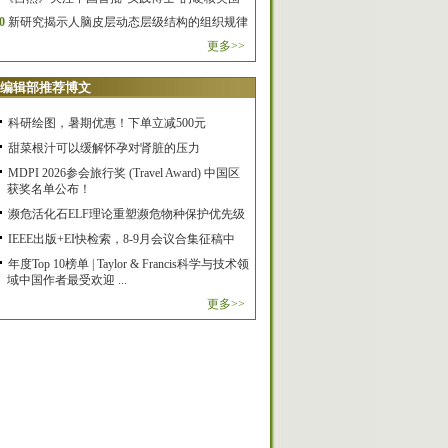
0
新研究揭示人脑皮层动态层级结构的组织规律
更多>>
编辑部推荐博文
科研绘图，暑期优惠！下单立减500元
甜菜根汁可以缓解怀孕对肾脏的压力
MDPI 2026参会旅行奖 (Travel Award) 中国区
获奖名单公布！
濒危活化石ELF理论重塑濒危物种保护优先级
IEEE出版+EI快检索，8-9月会议合集征稿中
年度Top 10榜单 | Taylor & Francis科学与技术领
域中国作者最受欢迎 ...
更多>>