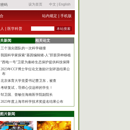
合
站内规定
|
手机版
器人
|
医学科普
关新闻
相关论文
三个顶尖团队的一次科学碰撞
我国科学家探索“基因编辑猪-人”肝脏异种移植
“西电一号”卫星为秦岭生态保护提供科技保障
2023年CCF博士学位论文激励计划评选结果公
布
北京体育大学党委书记曹卫东，被查
考研复试，导师心仪这样的学生！
邹卫国、曾敏任海南医学院副院长
2023年度上海市科学技术奖提名结果公布
图片新闻