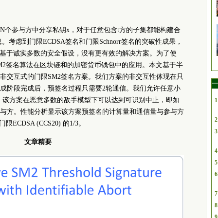
N个参与方中分享私钥x，对于任意包含t方的子集都能构建合
考虑到门限ECDSA签名和门限Schnorr签名的突破性成果，
者基于诚实多数的安全假设，没有更有效的解决方案。为了使
SM2签名算法在区块链和的加密货币钱包中的应用。本文基于半
非交互式的门限SM2签名方案。我们方案的非交互性体现在只
一
成阶段完成后，预签名过程只需要2轮通信。我们允许任意小
略。该方案在恶意多数的敌手模型下可以达到可识别中止，即如
1
与方。性能分析显示该方案预签名的计算量和通信量与参与方
2
CDSA (CCS20) 的1/3。
3
文章精要
4
5
6
7
8
9