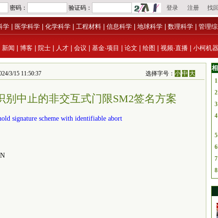
科学
|
医学科学
|
化学科学
|
工程材料
|
信息科学
|
地球科学
|
数理科学
|
管理综
|
新闻
|
博客
|
院士
|
人才
|
会议
|
基金·项目
|
论文
|
绘图
|
视频·直播
|
小柯机
相
4/3/15 11:50:37
选择字号：
小
中
大
1
2
具有可识别中止的非交互式门限SM2签名方案
3
4
old signature scheme with identifiable abort
5
6
EN
7
8