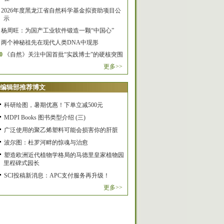
2026年度黑龙江省自然科学基金拟资助项目公
示
杨周旺：为国产工业软件锻造一颗“中国心”
两个神秘祖先在现代人类DNA中现形
0
《自然》关注中国首批“实践博士”的硬核突围
更多>>
编辑部推荐博文
科研绘图，暑期优惠！下单立减500元
MDPI Books 图书类型介绍 (三)
广泛使用的聚乙烯塑料可能会损害你的肝脏
波尔图：杜罗河畔的惊魂与治愈
塑造欧洲近代植物学格局的马德里皇家植物园
里程碑式园长
SCI投稿新消息：APC支付服务再升级！
更多>>