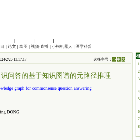
信息科学
|
地球科学
|
数理科学
|
管理综合
项目
|
论文
|
绘图
|
视频·直播
|
小柯机器人
|
医学科普
相
4/2/26 13:17:17
选择字号：
小
中
大
1
2
用于常识问答的基于知识图谱的元路径推理
3
owledge graph for commonsense question answering
4
5
6
Ming DONG
7
8