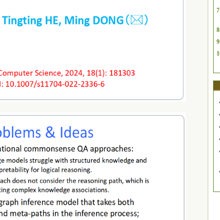
7
8
9
1