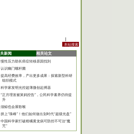
站内规定
|
手机版
关新闻
相关论文
慢性压力助长癌症转移原因找到
认识幽门螺杆菌
提高经费效率，产出更多成果：探索新型科研
组织模式
科学家发明光控超薄微创起搏器
“正月理发被舅妈控告”，公民科学素养仍待提
升
须鲸也会展歌喉
拼上“珠峰”！他们如何做出划时代“超级光盘”
中国科学家打破柑橘黄龙病可防控不可治“魔
咒”