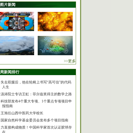
图片新闻
>>更多
周新闻排行
失去双腿后，他在轮椅上书写“高可信”的代码
人生
汤涛院士专访王虹：菲尔兹奖得主的数学之路
科技部发布4个重大专项、1个重点专项项目申
报指南
王旭任山西中医药大学校长
国家自然科学基金委员会发布多个项目指南
力直接构成物质！中国科学家首次认证胶球存
在