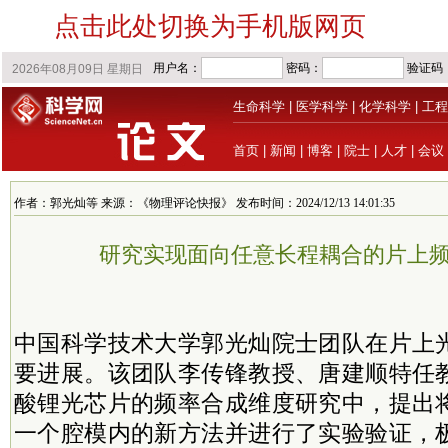
点击此处切换为手机版网页
生命科学
|
医学科学
|
化学科学
|
工程
首页
|
新闻
|
博客
|
院士
|
人才
|
会议
作者：郭光灿等 来源：《物理评论快报》 发布时间：2024/12/13 14:01:35
研究实现面向任意长程耦合的片上
中国科学技术大学郭光灿
院士
团队在片上
要进展。该团队李传锋教授、唐建顺特任
酸锂光芯片的频率合成维度研究中，提出
一个腔模内的新方法并进行了实验验证，