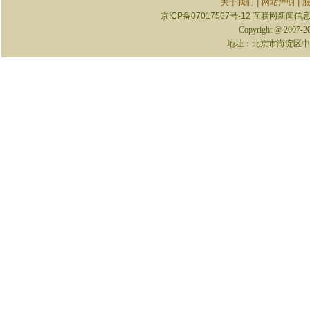
|
|
关于我们
网站声明
京ICP备07017567号-12
互联网新闻信息服
Copyright @ 2007-
地址：北京市海淀区中关村