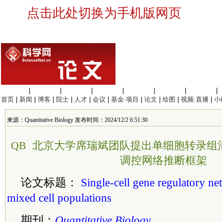
点击此处切换为手机版网页
生命科学
|
医学科学
|
化学科学
|
工程材料
|
信息科学
|
地球科学
|
数理科学
|
首页
|
新闻
|
博客
|
院士
|
人才
|
会议
|
基金·项目
|
论文
|
绘图
|
视频·直播
|
小
来源：Quantitative Biology 发布时间：2024/12/2 6:51:30
QB 北京大学席瑞斌团队提出单细胞转录组
调控网络推断框架
论文标题：
Single-cell gene regulatory ne
mixed cell populations
期刊：
Quantitative Biology