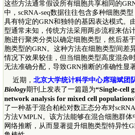
这些方法通常假设所有细胞共享相同的GR
中，scRNA-seq数据往往包含多种细胞
具有特定的GRN和独特的基因表达模式。
型通常未知，传统方法采用两步流程来估计
胞进行聚类分类以确定细胞类型，然后基
胞类型的GRN。这种方法在细胞类型间差
情况下效果较佳，但当细胞类型高度混杂
无法准确分配，导致GRN推断的准确性显
近期，
北京大学统计科学中心席瑞斌团
Biology
期刊上发表了一篇题为
“Single-cell 
network analysis for mixed cell populations
了一种基于混合柏松对数正态分布对scRNA
方法VMPLN。该方法能够在混合细胞群
网络推断，从而显著提升细胞类型特异性G
鲁棒性。