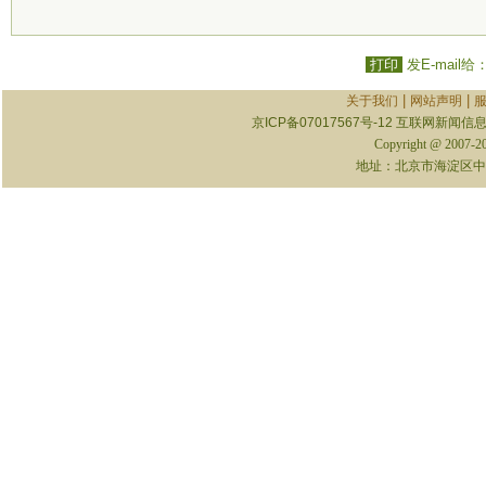
打印
发E-mail给
|
|
关于我们
网站声明
京ICP备07017567号-12
互联网新闻信息服
Copyright @ 2007-
地址：北京市海淀区中关村