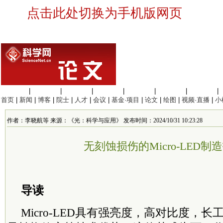
点击此处切换为手机版网页
生命科学
|
医学科学
|
化学科学
|
工程材料
|
信息科学
|
地球科学
|
数理科学
|
首页
|
新闻
|
博客
|
院士
|
人才
|
会议
|
基金·项目
|
论文
|
绘图
|
视频·直播
|
小
作者：李晓航等 来源：《光：科学与应用》 发布时间：2024/10/31 10:23:28
无刻蚀损伤的Micro-LED制
导读
Micro-LED具有强亮度，高对比度，