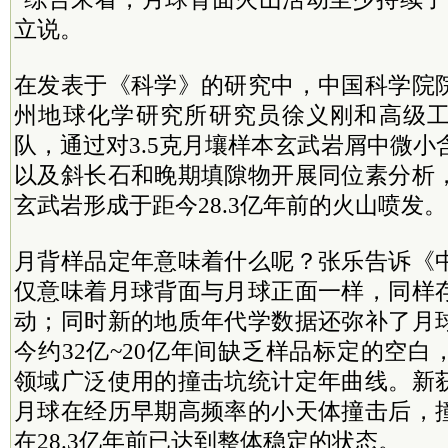
立说。
在发表于《科学》的研究中，中国科学院
州地球化学研究所研究员徐义刚和高级
队，通过对3.5克月壤样本玄武岩屑中微小
以及斜长石和晚期填隙物开展同位素分析
玄武岩形成于距今28.3亿年前的火山喷发。
月背样品定年意味着什么呢？张乐告诉《
仅意味着月球背面与月球正面一样，同样
动；同时新的地质年代学数据还弥补了月
今约32亿~20亿年间缺乏样品标定的空
领域广泛使用的撞击坑统计定年曲线。新
月球在经历早期高频率的小天体撞击后，
在28.3亿年前已达到整体稳定的状态。