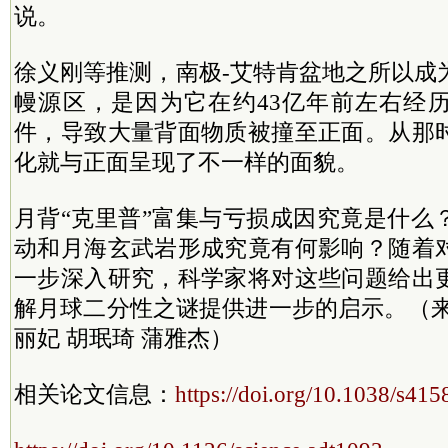
说。
徐义刚等推测，南极-艾特肯盆地之所以成
幔源区，是因为它在约43亿年前左右经
件，导致大量背面物质被撞至正面。从那
化就与正面呈现了不一样的面貌。
月背“克里普”富集与亏损成因究竟是什么
动和月海玄武岩形成究竟有何影响？随着
一步深入研究，科学家将对这些问题给出
解月球二分性之谜提供进一步的启示。（来
丽妃 胡珉琦 蒲雅杰）
相关论文信息：
https://doi.org/10.1038/s41