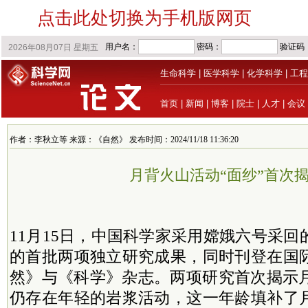
点击此处切换为手机版网页
生命科学
|
医学科学
|
化学科学
|
工程
首页
|
新闻
|
博客
|
院士
|
人才
|
会议
作者：李秋立等 来源：《自然》 发布时间：2024/11/18 11:36:20
月背火山活动“面纱”首次
11月15日，中国科学家采用嫦娥六号采
的首批两项独立研究成果，同时刊登在国
然》与《科学》杂志。两项研究首次揭示月
仍存在年轻的岩浆活动，这一年龄填补了