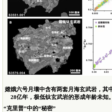
嫦娥六号月壤中含有两套月海玄武岩，其
28亿年，极低钛玄武岩的形成年龄未知
“克里普”中的“秘密”