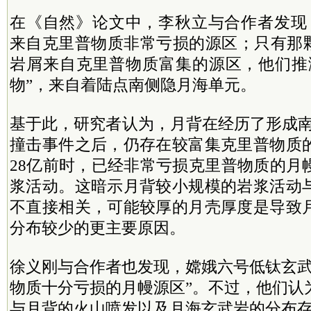
在《自然》论文中，李秋立与合作者发现，
来自克里普物质非常亏损的源区；只有那颗
岩屑来自克里普物质富集的源区，他们推
物”，来自着陆点南侧隐月海单元。
基于此，研究者认为，月背在经历了形成南
撞击事件之后，仍存在较富集克里普物质
28亿前时，已经非常亏损克里普物质的月
浆活动。这暗示月背较小规模的岩浆活动
不直接相关，可能较厚的月壳厚度是导致
分布较少的更主要原因。
徐义刚与合作者也发现，嫦娥六号低钛玄武
物质十分亏损的月幔源区”。不过，他们认
与月背的火山喷发以及月海玄武岩的分布