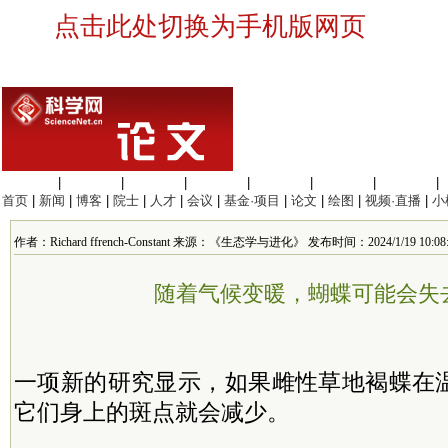
点击此处切换为手机版网页
生命科学
|
医学科学
|
化学科学
|
工程材料
|
信息科学
|
地球科学
|
数理科学
|
首页
|
新闻
|
博客
|
院士
|
人才
|
会议
|
基金·项目
|
论文
|
绘图
|
视频·直播
|
小
作者：Richard ffrench-Constant 来源：《生态学与进化》 发布时间：2024/1/19 10:08:
随着气候变暖，蝴蝶可能会失
一项新的研究显示，如果雌性草地褐蝶在
它们身上的斑点就会减少。