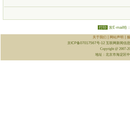
打印
发E-mail给
|
|
关于我们
网站声明
京ICP备07017567号-12
互联网新闻信息服
Copyright @ 2007-
地址：北京市海淀区中关村