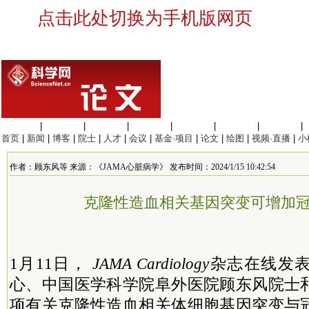
点击此处切换为手机版网页
生命科学
|
医学科学
|
化学科学
|
工程材料
|
信息科学
|
地球科学
|
数理科学
|
首页
|
新闻
|
博客
|
院士
|
人才
|
会议
|
基金·项目
|
论文
|
绘图
|
视频·直播
|
小
作者：顾东风等 来源：《JAMA心脏病学》 发布时间：2024/1/15 10:42:54
克隆性造血相关基因突变可增加
1月11日，
JAMA Cardiology
杂志在线发
心、中国医学科学院阜外医院顾东风院士
项有关克隆性造血相关体细胞基因突变与