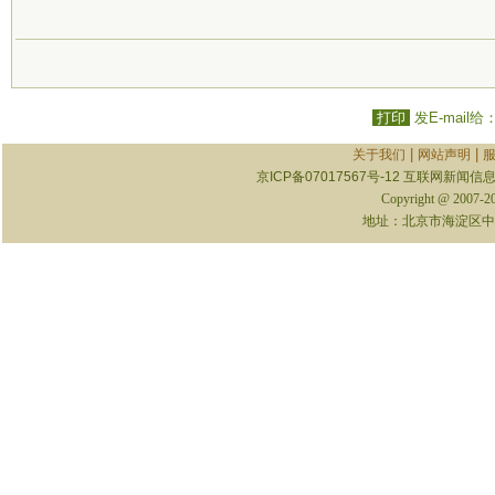
打印
发E-mail给
|
|
关于我们
网站声明
京ICP备07017567号-12
互联网新闻信息服
Copyright @ 2007-
地址：北京市海淀区中关村