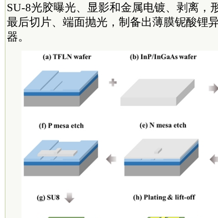
SU-8光胶曝光、显影和金属电镀、剥离，
最后切片、端面抛光，制备出薄膜铌酸锂
器。