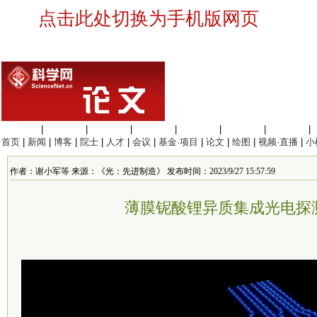
点击此处切换为手机版网页
生命科学
|
医学科学
|
化学科学
|
工程材料
|
信息科学
|
地球科学
|
数理科学
|
首页
|
新闻
|
博客
|
院士
|
人才
|
会议
|
基金·项目
|
论文
|
绘图
|
视频·直播
|
小
作者：谢小军等 来源：《光：先进制造》 发布时间：2023/9/27 15:57:59
薄膜铌酸锂异质集成光电探