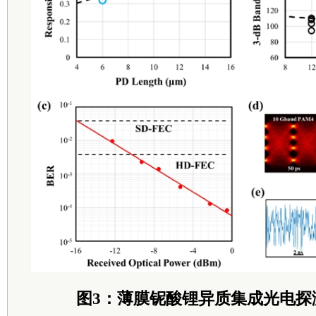
图3：薄膜铌酸锂异质集成光电探