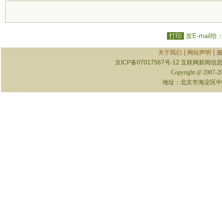
打印
发E-mail给
|
|
关于我们
网站声明
京ICP备07017567号-12
互联网新闻信息服
Copyright @ 2007-
地址：北京市海淀区中关村