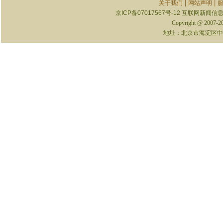
|
|
关于我们
网站声明
京ICP备07017567号-12
互联网新闻信息服
Copyright @ 2007-
地址：北京市海淀区中关村