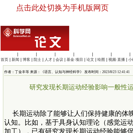
点击此处切换为手机版网页
生命科学
|
医学科学
|
化学科学
|
工程材料
|
信息科学
|
地球科学
|
数理科学
|
首页
|
新闻
|
博客
|
院士
|
人才
|
会议
|
基金·项目
|
论文
|
绘图
|
视频·直播
|
小
作者：丁金丰等 来源：《语言、认知与神经科学》 发布时间：2023/8/23 12:41:41
研究发现长期运动经验影响一般性
长期运动除了能够让人们保持健康的体
认知。比如，基于具身认知理论（感觉运
加工），已有研究发现长期运动经验能够