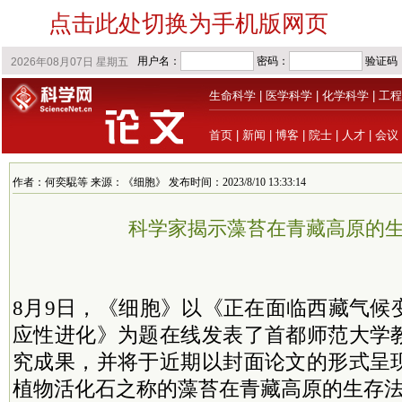
点击此处切换为手机版网页
生命科学
|
医学科学
|
化学科学
|
工程
首页
|
新闻
|
博客
|
院士
|
人才
|
会议
作者：何奕騉等 来源：《细胞》 发布时间：2023/8/10 13:33:14
科学家揭示藻苔在青藏高原的
8月9日，《细胞》以《正在面临西藏气候
应性进化》为题在线发表了首都师范大学
究成果，并将于近期以封面论文的形式呈
植物活化石之称的藻苔在青藏高原的生存