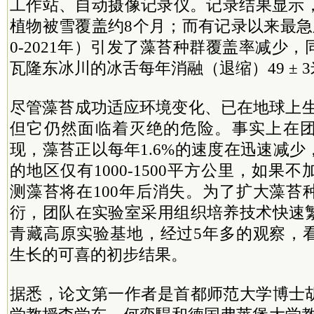
工作站、自动摄像记录仪。记录结果显示，
植物被雪覆盖约8个月；而有记录以来最急
0-2021年）引发了藻苔种群覆盖率减少
瓦隆东冰川的冰舌每年消融（退缩）49 ± 
尽管藻苔成功适应环境变化、已在地球上生
但它仍然面临着灭绝的危险。事实上在
现，藻苔正以每年1.6%的速度在迅速减
的地区仅有1000-1500平方公里，如果
测藻苔将在100年后消失。为了扩大藻苔
衍，团队在实验室采用组织培养技术快速
青藏高原实验基地，经过5年多的观察，
生长的可喜的初步结果。
据悉，论文第一作者是首都师范大学博士