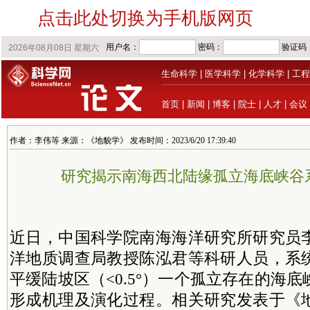
点击此处切换为手机版网页
生命科学
|
医学科学
|
化学科学
|
工程
首页
|
新闻
|
博客
|
院士
|
人才
|
会议
作者：李伟等 来源：《地貌学》 发布时间：2023/6/20 17:39:40
研究揭示南海西北陆缘孤立海底峡谷
近日，中国科学院南海海洋研究所研究员
洋地质调查局教授陈泓君等科研人员，系
平缓陆坡区（<0.5°）一个孤立存在的海
形成机理及演化过程。相关研究发表于《