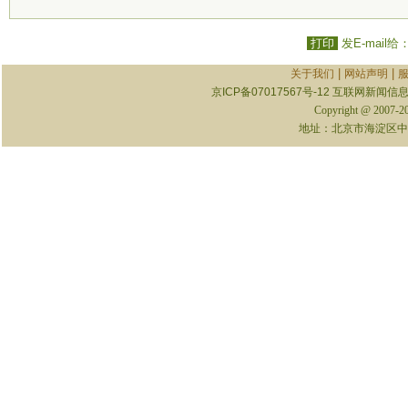
打印
发E-mail给
|
|
关于我们
网站声明
京ICP备07017567号-12
互联网新闻信息服
Copyright @ 2007-
地址：北京市海淀区中关村