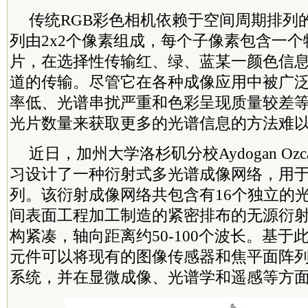
传统RGB彩色相机依赖于空间周期排列
列由2x2个像素组成，每个子像素包含一
片，在选择性传输红、绿、蓝某一颜色信
道的传输。尽管它在各种成像应用中被广
率低、光谱串扰严重和色彩呈现质量较差
光片数量来获取更多的光谱信息的方法难
近日，加州大学洛杉矶分校Aydogan Oz
习设计了一种衍射式多光谱成像网络，用
列。该衍射成像网络共包含有16个独立的
间表面工程加工制造的紧密排布的无源衍
构紧凑，轴向距离约50-100个波长。基于
元件可以将现有的图像传感器和焦平面阵
系统，并在显微成像、光谱学和遥感等方