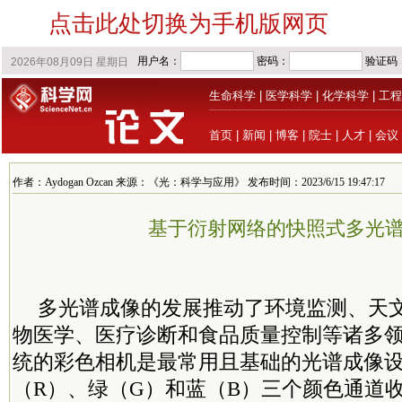
点击此处切换为手机版网页
生命科学
|
医学科学
|
化学科学
|
工程
首页
|
新闻
|
博客
|
院士
|
人才
|
会议
作者：Aydogan Ozcan 来源：《光：科学与应用》 发布时间：2023/6/15 19:47:17
基于衍射网络的快照式多光
多光谱成像的发展推动了环境监测、天
物医学、医疗诊断和食品质量控制等诸多
统的彩色相机是最常用且基础的光谱成像
（R）、绿（G）和蓝（B）三个颜色通道