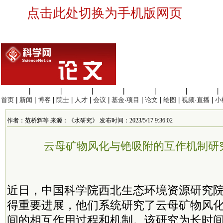
点击此处切换为手机版网页
生命科学
|
医学科学
|
化学科学
|
工程材料
|
信息科学
|
地球科学
|
数理科学
|
首页
|
新闻
|
博客
|
院士
|
人才
|
会议
|
基金·项目
|
论文
|
绘图
|
视频·直播
|
小
作者：范桥辉等 来源：《水研究》 发布时间：2023/5/17 9:36:02
云母矿物风化与铯吸附的互作机制研
近日，中国科学院西北生态环境资源研究
得重要进展，他们系统研究了云母矿物风
间的相互作用过程和机制。该研究为长时