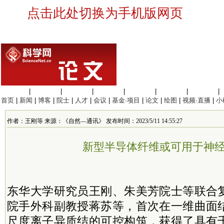
点击此处切换为手机版网页
生命科学
|
医学科学
|
化学科学
|
工程材料
|
信息科学
|
地球科学
|
数理科学
|
首页
|
新闻
|
博客
|
院士
|
人才
|
会议
|
基金·项目
|
论文
|
绘图
|
视频·直播
|
小
作者：王刚等 来源：《自然—通讯》 发布时间：2023/5/11 14:55:27
新型半导体纤维或可用于神
东华大学研究员王刚、朱美芳院士等联合
院手外科副教授蒋苏等，首次在一维曲面
尺度离子异质结的可控构筑，获得了具有